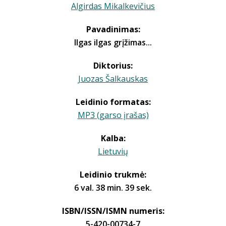
Algirdas Mikalkevičius
Pavadinimas:
Ilgas ilgas grįžimas...
Diktorius:
Juozas Šalkauskas
Leidinio formatas:
MP3 (garso įrašas)
Kalba:
Lietuvių
Leidinio trukmė:
6 val. 38 min. 39 sek.
ISBN/ISSN/ISMN numeris:
5-420-00734-7