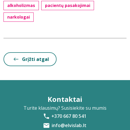
alkoholizmas
pacientų pasakojimai
narkologai
Grįžti atgal
Kontaktai
Turite klausimų? Susisiekite su mumis
+370 667 80 541
info@elvislab.lt