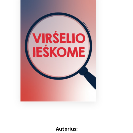
Bibliotekoms
D.U.K.
+370 667 80 541
info@elvislab.lt
Autorius: