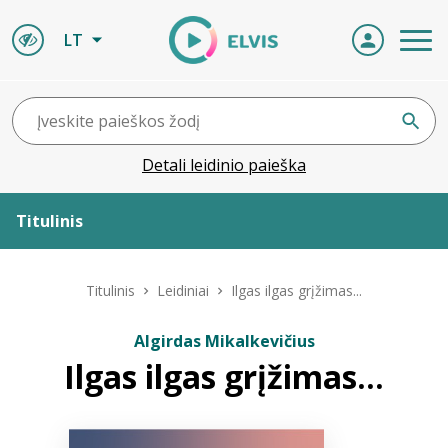
LT
Detali leidinio paieška
Titulinis
Apie ELVIS
Titulinis
Leidiniai
Ilgas ilgas grįžimas...
Leidiniai
Algirdas Mikalkevičius
Ilgas ilgas grįžimas...
ELVIS atvyksta
Naujienos