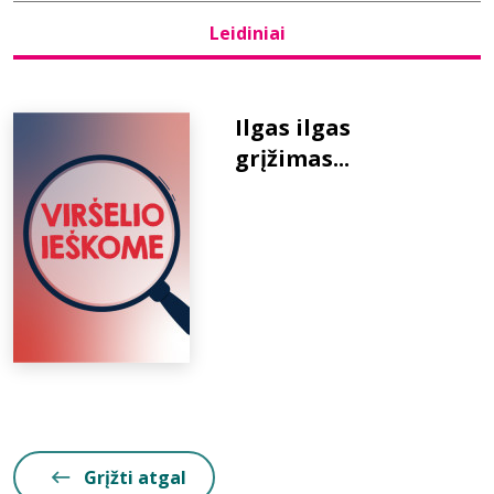
Leidiniai
Bibliotekoms
D.U.K.
Ilgas ilgas
grįžimas...
+370 667 80 541
info@elvislab.lt
Grįžti atgal