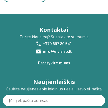
Kontaktai
Turite klausimų? Susisiekite su mumis
+370 667 80 541
info@elvislab.lt
Parašykite mums
Naujienlaiškis
Gaukite naujienas apie leidinius tiesiai į savo el. paštą!