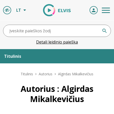
LT
Detali leidinio paieška
Titulinis
Apie ELVIS
Titulinis
Autorius
Algirdas Mikalkevičius
Leidiniai
Autorius : Algirdas
Mikalkevičius
ELVIS atvyksta
Naujienos