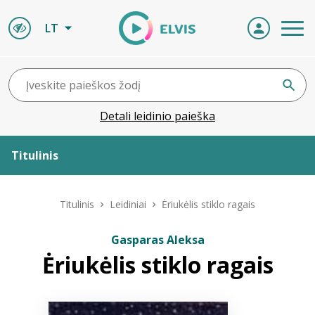
LT
Detali leidinio paieška
Titulinis
Apie ELVIS
Titulinis
Leidiniai
Ėriukėlis stiklo ragais
Leidiniai
Gasparas Aleksa
Ėriukėlis stiklo ragais
ELVIS atvyksta
Naujienos