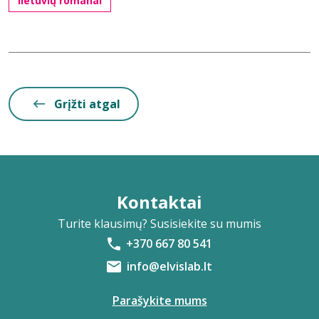
lietuvių romanai
Grįžti atgal
Kontaktai
Turite klausimų? Susisiekite su mumis
+370 667 80 541
info@elvislab.lt
Parašykite mums