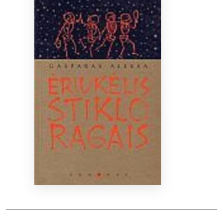
Bibliotekoms
D.U.K.
+370 667 80 541
info@elvislab.lt