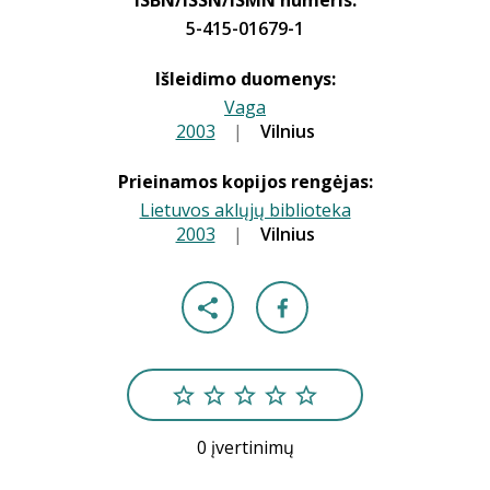
ISBN/ISSN/ISMN numeris:
5-415-01679-1
Išleidimo duomenys:
Vaga
2003
|
|
Vilnius
Prieinamos kopijos rengėjas:
Lietuvos aklųjų biblioteka
2003
|
|
Vilnius
0 įvertinimų