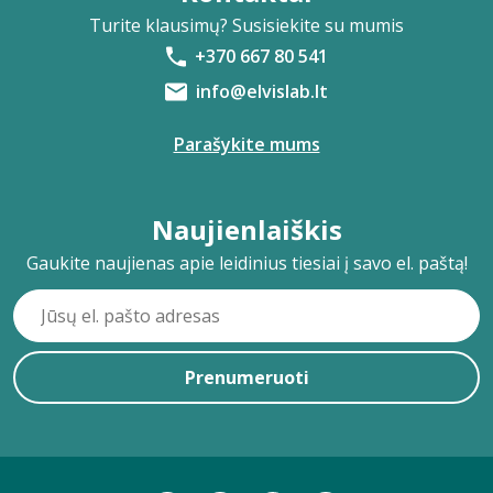
Turite klausimų? Susisiekite su mumis
+370 667 80 541
info@elvislab.lt
Parašykite mums
Naujienlaiškis
Gaukite naujienas apie leidinius tiesiai į savo el. paštą!
Prenumeruoti