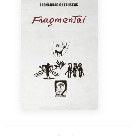
Bibliotekoms
D.U.K.
+370 667 80 541
info@elvislab.lt