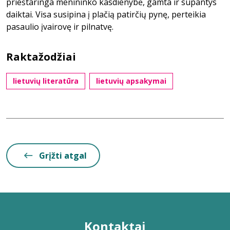
prieštaringa menininko kasdienybė, gamta ir supantys
daiktai. Visa susipina į plačią patirčių pynę, perteikia
pasaulio įvairovę ir pilnatvę.
Raktažodžiai
lietuvių literatūra
lietuvių apsakymai
Grįžti atgal
Kontaktai