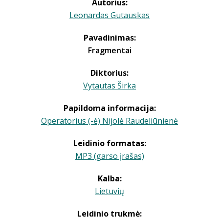
Autorius:
Leonardas Gutauskas
Pavadinimas:
Fragmentai
Diktorius:
Vytautas Širka
Papildoma informacija:
Operatorius (-ė) Nijolė Raudeliūnienė
Leidinio formatas:
MP3 (garso įrašas)
Kalba:
Lietuvių
Leidinio trukmė: