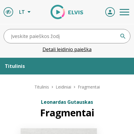
LT
Detali leidinio paieška
Titulinis
Apie ELVIS
Titulinis
Leidiniai
Fragmentai
Leidiniai
Leonardas Gutauskas
Fragmentai
ELVIS atvyksta
Naujienos