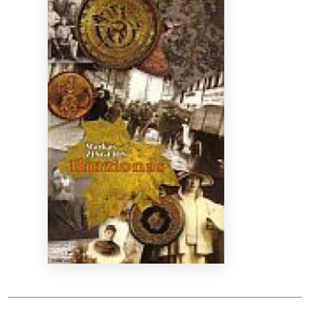
Bibliotekoms
D.U.K.
+370 667 80 541
info@elvislab.lt