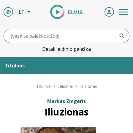
LT
Detali leidinio paieška
Titulinis
Apie ELVIS
Titulinis
Leidiniai
Iliuzionas
Leidiniai
Markas Zingeris
Iliuzionas
ELVIS atvyksta
Naujienos