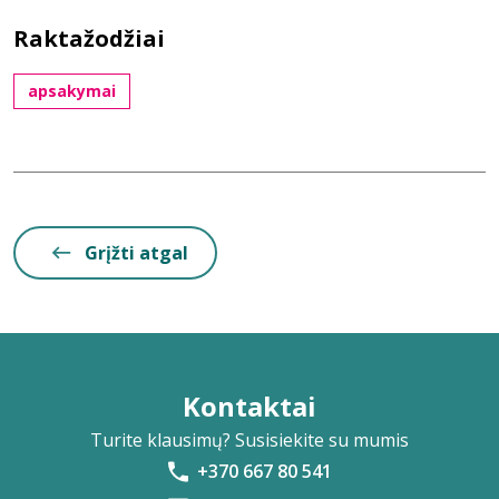
Raktažodžiai
apsakymai
Grįžti atgal
Kontaktai
Turite klausimų? Susisiekite su mumis
+370 667 80 541