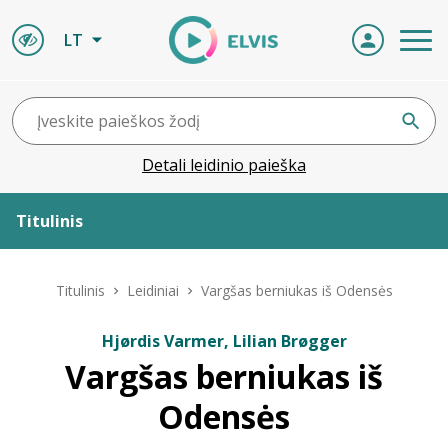
LT
Detali leidinio paieška
Titulinis
Apie ELVIS
Titulinis
Leidiniai
Vargšas berniukas iš Odensės
Leidiniai
Hjørdis Varmer, Lilian Brøgger
Vargšas berniukas iš
ELVIS atvyksta
Odensės
Naujienos