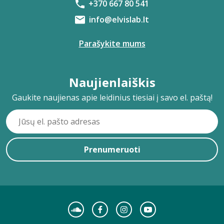
+370 667 80 541
info@elvislab.lt
Parašykite mums
Naujienlaiškis
Gaukite naujienas apie leidinius tiesiai į savo el. paštą!
Prenumeruoti