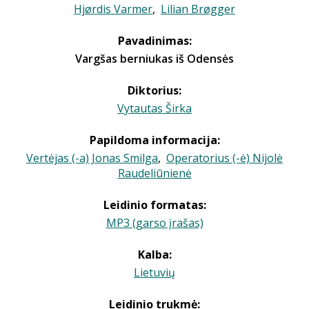
Hjørdis Varmer
,
Lilian Brøgger
Pavadinimas:
Vargšas berniukas iš Odensės
Diktorius:
Vytautas Širka
Papildoma informacija:
Vertėjas (-a) Jonas Smilga
,
Operatorius (-ė) Nijolė
Raudeliūnienė
Leidinio formatas:
MP3 (garso įrašas)
Kalba:
Lietuvių
Leidinio trukmė: