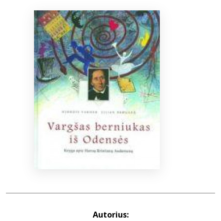
Bibliotekoms
D.U.K.
+370 667 80 541
info@elvislab.lt
Autorius: