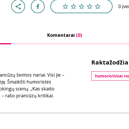
0 įv
Komentarai
(0)
Raktažodžia
ancūzų šeimos nariai. Visi jie –
humoristiniai r
ėję. Šmaikšti humoristės
okingų scenų. „Kas skaito
– rašo prancūzų kritikai.