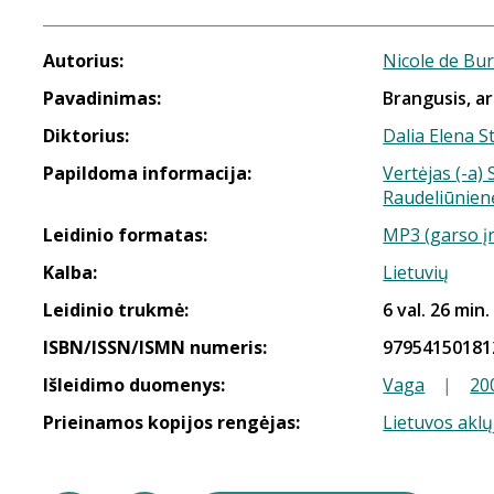
Autorius:
Nicole de Bu
Pavadinimas:
Brangusis, a
Diktorius:
Dalia Elena S
Papildoma informacija:
Vertėjas (-a)
Raudeliūnien
Leidinio formatas:
MP3 (garso į
Kalba:
Lietuvių
Leidinio trukmė:
6 val. 26 min.
ISBN/ISSN/ISMN numeris:
97954150181
Išleidimo duomenys:
Vaga
|
20
Prieinamos kopijos rengėjas:
Lietuvos aklų