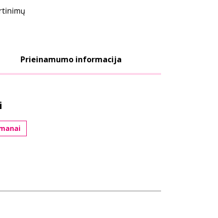
ertinimų
Prieinamumo informacija
i
omanai