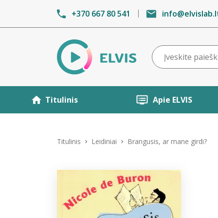
+370 667 80 541
info@elvislab.l
Titulinis
Apie ELVIS
Titulinis
Leidiniai
Brangusis, ar mane girdi?