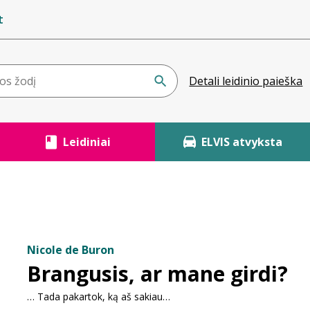
t
Detali leidinio paieška
Leidiniai
ELVIS atvyksta
Nicole de Buron
Brangusis, ar mane girdi?
… Tada pakartok, ką aš sakiau…