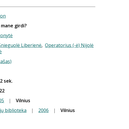
ron
r mane girdi?
tonytė
 Snieguolė Liberienė
,
Operatorius (-ė) Nijolė
ė
rašas)
 2 sek.
22
05
|
Vilnius
jų biblioteka
|
2006
|
Vilnius