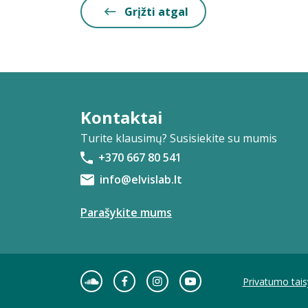
Grįžti atgal
Kontaktai
Turite klausimų? Susisiekite su mumis
+370 667 80 541
info@elvislab.lt
Parašykite mums
Privatumo tais