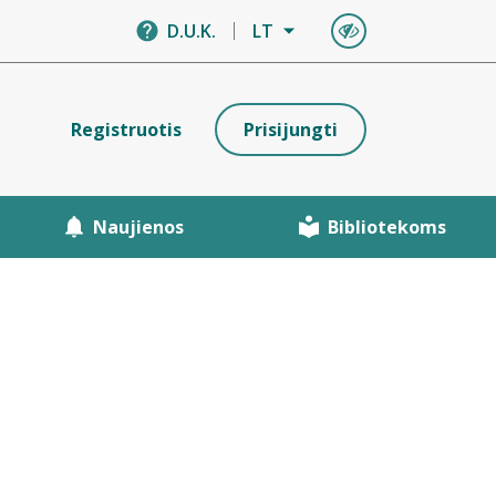
D.U.K.
LT
Registruotis
Prisijungti
Naujienos
Bibliotekoms