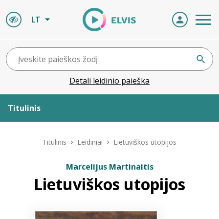
LT
Detali leidinio paieška
Titulinis
Apie ELVIS
Titulinis
Leidiniai
Lietuviškos utopijos
Leidiniai
Marcelijus Martinaitis
Lietuviškos utopijos
ELVIS atvyksta
Naujienos