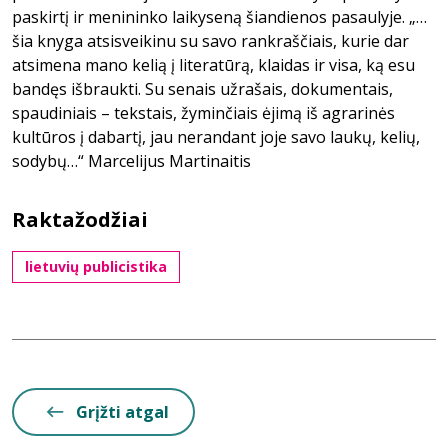
paskirtį ir menininko laikyseną šiandienos pasaulyje. „…
šia knyga atsisveikinu su savo rankraščiais, kurie dar
atsimena mano kelią į literatūrą, klaidas ir visa, ką esu
bandęs išbraukti. Su senais užrašais, dokumentais,
spaudiniais – tekstais, žyminčiais ėjimą iš agrarinės
kultūros į dabartį, jau nerandant joje savo laukų, kelių,
sodybų…“ Marcelijus Martinaitis
Raktažodžiai
lietuvių publicistika
Grįžti atgal