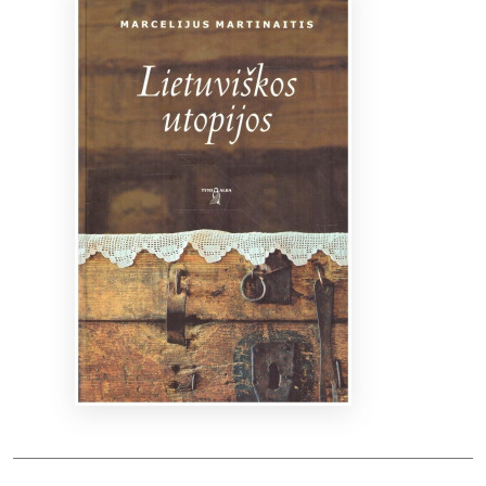
Bibliotekoms
D.U.K.
+370 667 80 541
info@elvislab.lt