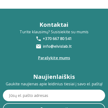
Kontaktai
Turite klausimų? Susisiekite su mumis
+370 667 80 541
info@elvislab.lt
Parašykite mums
Naujienlaiškis
Gaukite naujienas apie leidinius tiesiai į savo el. paštą!