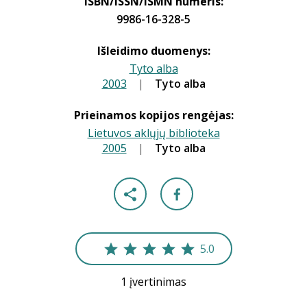
ISBN/ISSN/ISMN numeris:
9986-16-328-5
Išleidimo duomenys:
Tyto alba
2003
|
|
Tyto alba
Prieinamos kopijos rengėjas:
Lietuvos aklųjų biblioteka
2005
|
|
Tyto alba
5.0
1 įvertinimas