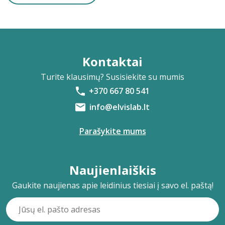
Kontaktai
Turite klausimų? Susisiekite su mumis
+370 667 80 541
info@elvislab.lt
Parašykite mums
Naujienlaiškis
Gaukite naujienas apie leidinius tiesiai į savo el. paštą!