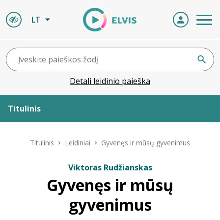
LT
Detali leidinio paieška
Titulinis
Apie ELVIS
Titulinis
Leidiniai
Gyvenęs ir mūsų gyvenimus
Leidiniai
Viktoras Rudžianskas
Gyvenęs ir mūsų
ELVIS atvyksta
gyvenimus
Naujienos