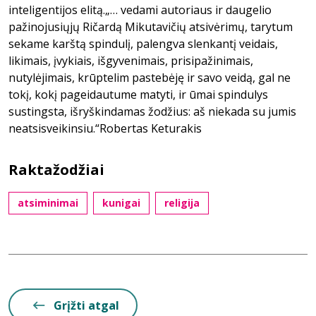
inteligentijos elitą.„… vedami autoriaus ir daugelio
pažinojusiųjų Ričardą Mikutavičių atsivėrimų, tarytum
sekame karštą spindulį, palengva slenkantį veidais,
likimais, įvykiais, išgyvenimais, prisipažinimais,
nutylėjimais, krūptelim pastebėję ir savo veidą, gal ne
tokį, kokį pageidautume matyti, ir ūmai spindulys
sustingsta, išryškindamas žodžius: aš niekada su jumis
neatsisveikinsiu.“Robertas Keturakis
Raktažodžiai
atsiminimai
kunigai
religija
Grįžti atgal