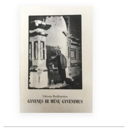
Bibliotekoms
D.U.K.
+370 667 80 541
info@elvislab.lt