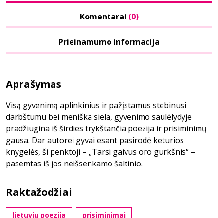
Komentarai
(0)
Prieinamumo informacija
Aprašymas
Visą gyvenimą aplinkinius ir pažįstamus stebinusi
darbštumu bei meniška siela, gyvenimo saulėlydyje
pradžiugina iš širdies trykštančia poezija ir prisiminimų
gausa. Dar autorei gyvai esant pasirodė keturios
knygelės, ši penktoji – „Tarsi gaivus oro gurkšnis“ –
pasemtas iš jos neišsenkamo šaltinio.
Raktažodžiai
lietuvių poezija
prisiminimai