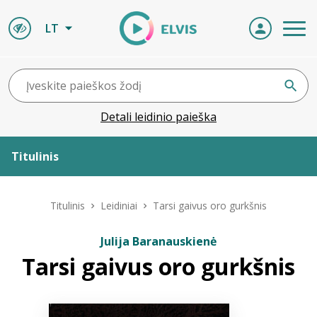
LT
Detali leidinio paieška
Titulinis
Apie ELVIS
Titulinis
Leidiniai
Tarsi gaivus oro gurkšnis
Leidiniai
Julija Baranauskienė
Tarsi gaivus oro gurkšnis
ELVIS atvyksta
Naujienos