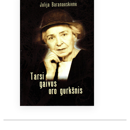
Bibliotekoms
D.U.K.
+370 667 80 541
info@elvislab.lt