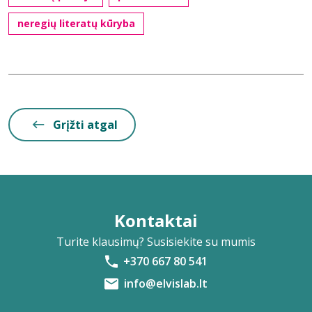
neregių literatų kūryba
Grįžti atgal
Kontaktai
Turite klausimų? Susisiekite su mumis
+370 667 80 541
info@elvislab.lt