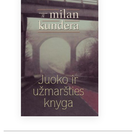
Bibliotekoms
D.U.K.
+370 667 80 541
info@elvislab.lt