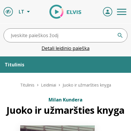
LT
Detali leidinio paieška
Titulinis
Apie ELVIS
Titulinis
Leidiniai
Juoko ir užmaršties knyga
Leidiniai
Milan Kundera
Juoko ir užmaršties knyga
ELVIS atvyksta
Naujienos