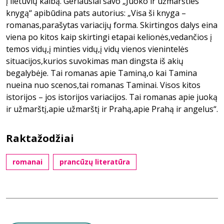
į lietuvių kalbą. Geriausiai savo „Juoko ir užmaršties
knygą“ apibūdina pats autorius: „Visa ši knyga –
romanas,parašytas variacijų forma. Skirtingos dalys eina
viena po kitos kaip skirtingi etapai kelionės,vedančios į
temos vidų,į minties vidų,į vidų vienos vienintelės
situacijos,kurios suvokimas man dingsta iš akių
begalybėje. Tai romanas apie Taminą,o kai Tamina
nueina nuo scenos,tai romanas Taminai. Visos kitos
istorijos – jos istorijos variacijos. Tai romanas apie juoką
ir užmarštį,apie užmarštį ir Prahą,apie Prahą ir angelus“.
Raktažodžiai
romanai
prancūzų literatūra