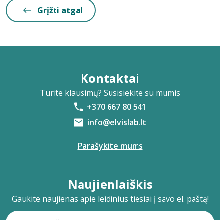
Grįžti atgal
Kontaktai
Turite klausimų? Susisiekite su mumis
+370 667 80 541
info@elvislab.lt
Parašykite mums
Naujienlaiškis
Gaukite naujienas apie leidinius tiesiai į savo el. paštą!