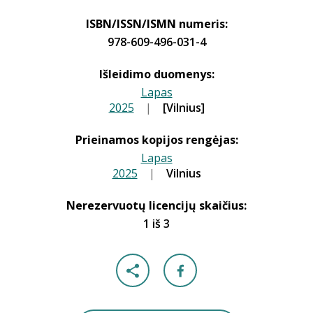
ISBN/ISSN/ISMN numeris:
978-609-496-031-4
Išleidimo duomenys:
Lapas
2025
|
|
[Vilnius]
Prieinamos kopijos rengėjas:
Lapas
2025
|
|
Vilnius
Nerezervuotų licencijų skaičius:
1 iš 3