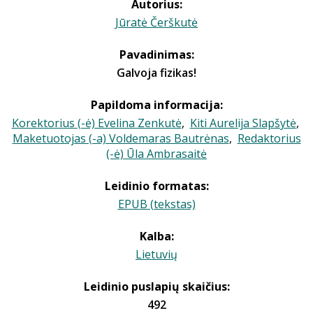
Autorius:
Jūratė Čerškutė
Pavadinimas:
Galvoja fizikas!
Papildoma informacija:
Korektorius (-ė) Evelina Zenkutė
,
Kiti Aurelija Slapšytė
,
Maketuotojas (-a) Voldemaras Bautrėnas
,
Redaktorius
(-ė) Ūla Ambrasaitė
Leidinio formatas:
EPUB (tekstas)
Kalba:
Lietuvių
Leidinio puslapių skaičius:
492