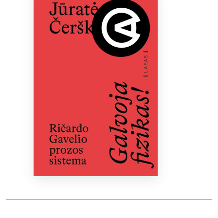
Bibliotekoms
D.U.K.
+370 667 80 541
info@elvislab.lt