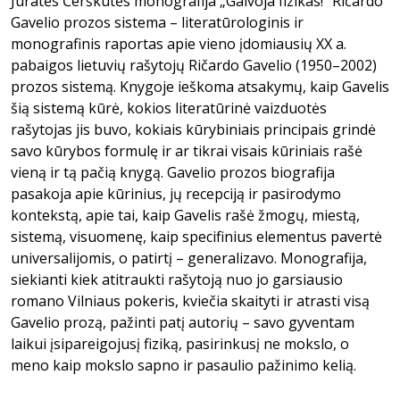
Jūratės Čerškutės monografija „Galvoja fizikas!“ Ričardo
Gavelio prozos sistema – literatūrologinis ir
monografinis raportas apie vieno įdomiausių XX a.
pabaigos lietuvių rašytojų Ričardo Gavelio (1950–2002)
prozos sistemą. Knygoje ieškoma atsakymų, kaip Gavelis
šią sistemą kūrė, kokios literatūrinė vaizduotės
rašytojas jis buvo, kokiais kūrybiniais principais grindė
savo kūrybos formulę ir ar tikrai visais kūriniais rašė
vieną ir tą pačią knygą. Gavelio prozos biografija
pasakoja apie kūrinius, jų recepciją ir pasirodymo
kontekstą, apie tai, kaip Gavelis rašė žmogų, miestą,
sistemą, visuomenę, kaip specifinius elementus pavertė
universalijomis, o patirtį – generalizavo. Monografija,
siekianti kiek atitraukti rašytoją nuo jo garsiausio
romano Vilniaus pokeris, kviečia skaityti ir atrasti visą
Gavelio prozą, pažinti patį autorių – savo gyventam
laikui įsipareigojusį fiziką, pasirinkusį ne mokslo, o
meno kaip mokslo sapno ir pasaulio pažinimo kelią.