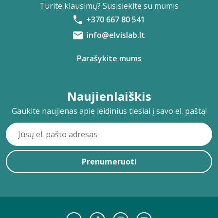
Turite klausimų? Susisiekite su mumis
+370 667 80 541
info@elvislab.lt
Parašykite mums
Naujienlaiškis
Gaukite naujienas apie leidinius tiesiai į savo el. paštą!
Prenumeruoti