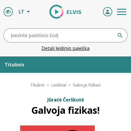
LT
Detali leidinio paieška
Titulinis
Apie ELVIS
Titulinis
Leidiniai
Galvoja fizikas!
Leidiniai
Jūratė Čerškutė
Galvoja fizikas!
ELVIS atvyksta
Naujienos