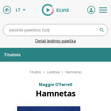
LT
Detali leidinio paieška
Titulinis
Apie ELVIS
Titulinis
Leidiniai
Hamnetas
Leidiniai
Maggie O'Farrell
Hamnetas
ELVIS atvyksta
Naujienos