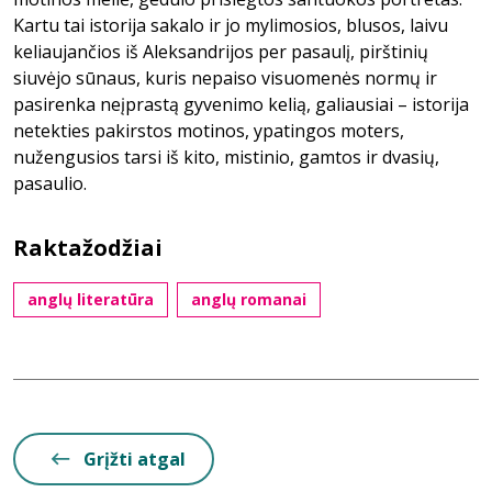
Kartu tai istorija sakalo ir jo mylimosios, blusos, laivu
keliaujančios iš Aleksandrijos per pasaulį, pirštinių
siuvėjo sūnaus, kuris nepaiso visuomenės normų ir
pasirenka neįprastą gyvenimo kelią, galiausiai – istorija
netekties pakirstos motinos, ypatingos moters,
nužengusios tarsi iš kito, mistinio, gamtos ir dvasių,
pasaulio.
Raktažodžiai
anglų literatūra
anglų romanai
Grįžti atgal