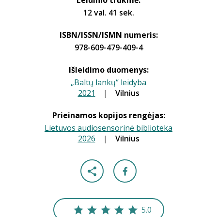
Leidinio trukmė:
12 val. 41 sek.
ISBN/ISSN/ISMN numeris:
978-609-479-409-4
Išleidimo duomenys:
„Baltų lankų“ leidyba
2021
|
|
Vilnius
Prieinamos kopijos rengėjas:
Lietuvos audiosensorinė biblioteka
2026
|
|
Vilnius
5.0