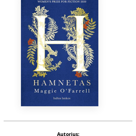
Bibliotekoms
D.U.K.
+370 667 80 541
info@elvislab.lt
Autorius: