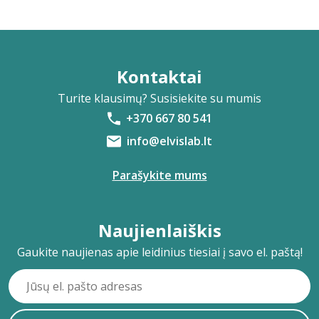
Kontaktai
Turite klausimų? Susisiekite su mumis
+370 667 80 541
info@elvislab.lt
Parašykite mums
Naujienlaiškis
Gaukite naujienas apie leidinius tiesiai į savo el. paštą!