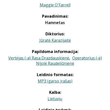
Maggie O'Farrell
Pavadinimas:
Hamnetas
Diktorius:
Jūratė Karazijaitė
Papildoma informacija:
Vertėjas (-a) Rasa Drazdauskienė
,
Operatorius (-ė)
Nijolė Raudeliūnienė
Leidinio formatas:
MP3 (garso įrašas)
Kalba:
Lietuvių