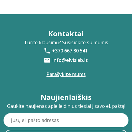
Kontaktai
Turite klausimų? Susisiekite su mumis
+370 667 80 541
info@elvislab.lt
Parašykite mums
Naujienlaiškis
Gaukite naujienas apie leidinius tiesiai į savo el. paštą!