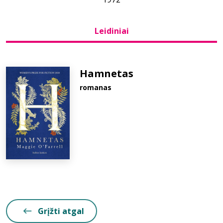
Bibliotekoms
Leidiniai
D.U.K.
Hamnetas
romanas
+370 667 80 541
info@elvislab.lt
Grįžti atgal