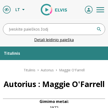
LT
Detali leidinio paieška
Titulinis
Apie ELVIS
Titulinis
Autorius
Maggie O'Farrell
Leidiniai
Autorius : Maggie O'Farrell
ELVIS atvyksta
Gimimo metai:
Naujienos
1972