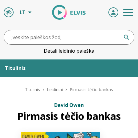
LT
Detali leidinio paieška
Titulinis
Apie ELVIS
Titulinis
Leidiniai
Pirmasis tėčio bankas
Leidiniai
David Owen
Pirmasis tėčio bankas
ELVIS atvyksta
Naujienos