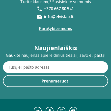
Turite klausimų? Susisiekite su mumis
+370 667 80 541
info@elvislab.lt
Parašykite mums
Naujienlaiškis
Gaukite naujienas apie leidinius tiesiai į savo el. paštą!
Prenumeruoti