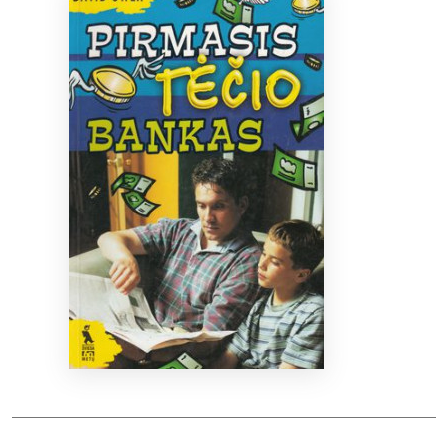
Bibliotekoms
D.U.K.
+370 667 80 541
info@elvislab.lt