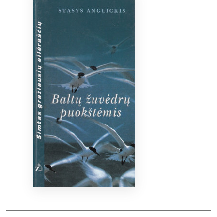
Bibliotekoms
D.U.K.
+370 667 80 541
info@elvislab.lt