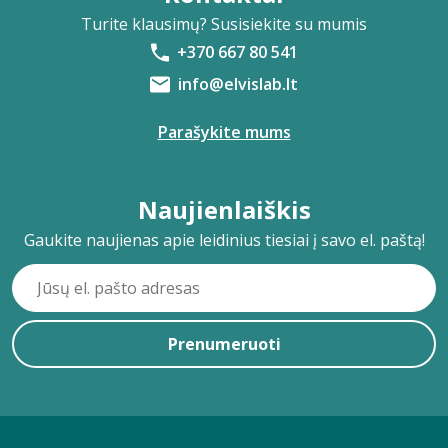
Turite klausimų? Susisiekite su mumis
+370 667 80 541
info@elvislab.lt
Parašykite mums
Naujienlaiškis
Gaukite naujienas apie leidinius tiesiai į savo el. paštą!
Prenumeruoti