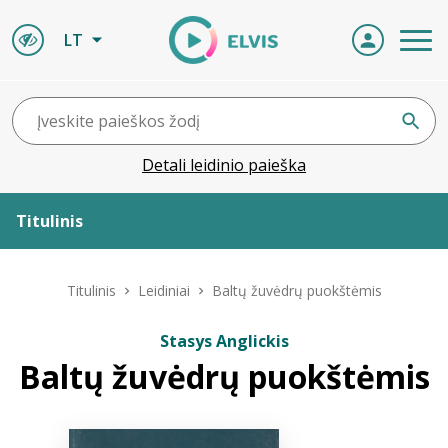
LT
Detali leidinio paieška
Titulinis
Apie ELVIS
Titulinis
Leidiniai
Baltų žuvėdrų puokštėmis
Leidiniai
Stasys Anglickis
Baltų žuvėdrų puokštėmis
ELVIS atvyksta
Naujienos