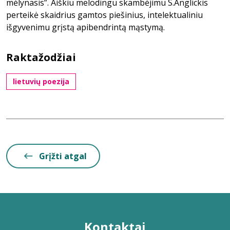
mėlynasis”. Aiškiu melodingu skambėjimu S.Anglickis
perteikė skaidrius gamtos piešinius, intelektualiniu
išgyvenimu grįstą apibendrintą mąstymą.
Raktažodžiai
lietuvių poezija
Grįžti atgal
Kontaktai