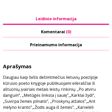
Leidinio informacija
Komentarai
(0)
Prieinamumo informacija
Aprašymas
Daugiau kaip šešis dešimtmečius lietuvių poezijoje
kūrusio poeto knygoje publikuojami eilėraščiai iš
aštuonių įvairiais metais leistų rinkinių: „Po atviru
dangum”, „Metūgės linksta į saulę”,„Karklai žydi”,
„Suvirpa žemės pilnatis”, „Proskynų atžalos”,„Ant
mėlyno kranto”,„Žodis auga iš žemės”, „Karvelėli