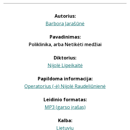
Autorius:
Barbora Jarašūnė
Pavadinimas:
Poliklinika, arba Netikėti medžiai
Diktorius:
Nijolė Lipeikaitė
Papildoma informacija:
Operatorius (-ė) Nijolė Raudeliūnienė
Leidinio formatas:
MP3 (garso įrašas)
Kalba:
Lietuvių