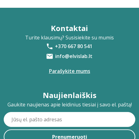
Kontaktai
Turite klausimų? Susisiekite su mumis
+370 667 80 541
info@elvislab.lt
Parašykite mums
Naujienlaiškis
Gaukite naujienas apie leidinius tiesiai į savo el. paštą!
Prenumeruoti