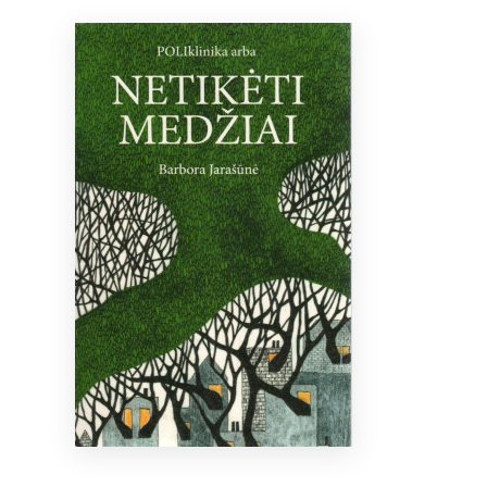
Bibliotekoms
D.U.K.
+370 667 80 541
info@elvislab.lt