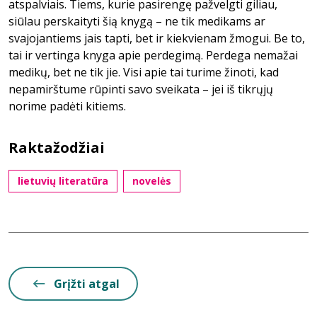
atspalviais. Tiems, kurie pasirengę pažvelgti giliau,
siūlau perskaityti šią knygą – ne tik medikams ar
svajojantiems jais tapti, bet ir kiekvienam žmogui. Be to,
tai ir vertinga knyga apie perdegimą. Perdega nemažai
medikų, bet ne tik jie. Visi apie tai turime žinoti, kad
nepamirštume rūpinti savo sveikata – jei iš tikrųjų
norime padėti kitiems.
Raktažodžiai
lietuvių literatūra
novelės
Grįžti atgal