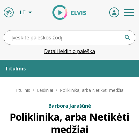
LT
Detali leidinio paieška
Titulinis
Apie ELVIS
Titulinis
Leidiniai
Poliklinika, arba Netikėti medžiai
Leidiniai
Barbora Jarašūnė
Poliklinika, arba Netikėti
ELVIS atvyksta
medžiai
Naujienos