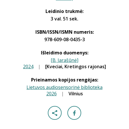
Leidinio trukmė:
3 val. 51 sek.
ISBN/ISSN/ISMN numeris:
978-609-08-0435-3
Išleidimo duomenys:
[B. Jarašūnė]
2024
|
[Kveciai, Kretingos rajonas]
|
Prieinamos kopijos rengėjas:
Lietuvos audiosensorinė biblioteka
2026
|
|
Vilnius