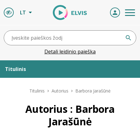
LT
Detali leidinio paieška
Titulinis
Apie ELVIS
Titulinis
Autorius
Barbora Jarašūnė
Leidiniai
Autorius : Barbora
Jarašūnė
ELVIS atvyksta
Naujienos