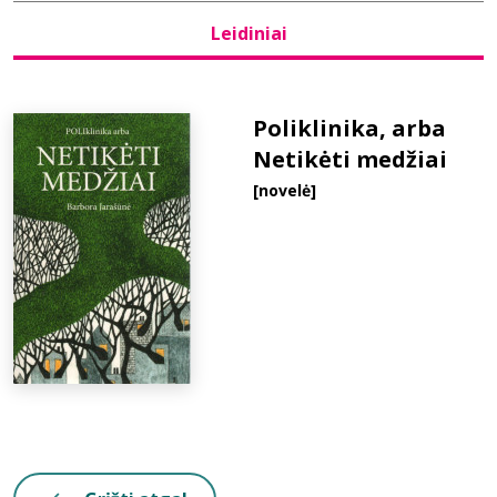
Leidiniai
Bibliotekoms
D.U.K.
Poliklinika, arba
Netikėti medžiai
[novelė]
+370 667 80 541
info@elvislab.lt