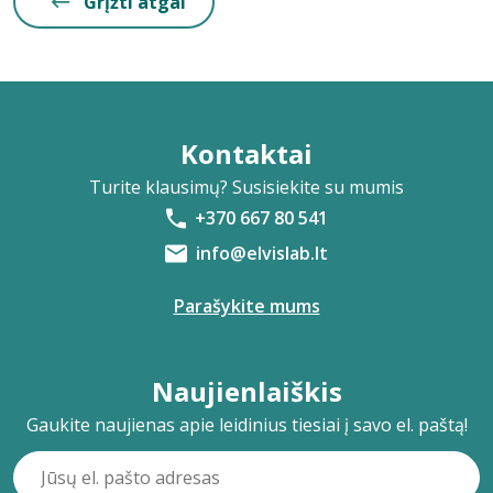
Grįžti atgal
Kontaktai
Turite klausimų? Susisiekite su mumis
+370 667 80 541
info@elvislab.lt
Parašykite mums
Naujienlaiškis
Gaukite naujienas apie leidinius tiesiai į savo el. paštą!