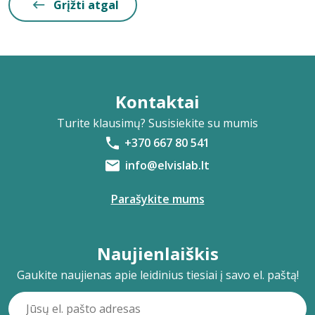
Grįžti atgal
Kontaktai
Turite klausimų? Susisiekite su mumis
+370 667 80 541
info@elvislab.lt
Parašykite mums
Naujienlaiškis
Gaukite naujienas apie leidinius tiesiai į savo el. paštą!