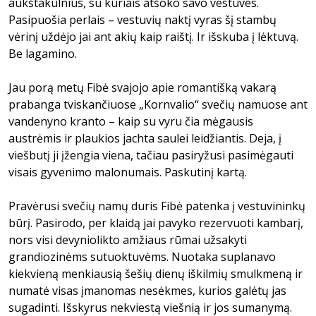
aukštakulnius, su kuriais atšoko savo vestuves.
Pasipuošia perlais – vestuvių naktį vyras šį stambų
vėrinį uždėjo jai ant akių kaip raištį. Ir išskuba į lėktuvą.
Be lagamino.
Jau porą metų Fibė svajojo apie romantišką vakarą
prabanga tviskančiuose „Kornvalio“ svečių namuose ant
vandenyno kranto – kaip su vyru čia mėgausis
austrėmis ir plaukios jachta saulei leidžiantis. Deja, į
viešbutį ji įžengia viena, tačiau pasiryžusi pasimėgauti
visais gyvenimo malonumais. Paskutinį kartą.
Pravėrusi svečių namų duris Fibė patenka į vestuvininkų
būrį. Pasirodo, per klaidą jai pavyko rezervuoti kambarį,
nors visi devyniolikto amžiaus rūmai užsakyti
grandiozinėms sutuoktuvėms. Nuotaka suplanavo
kiekvieną menkiausią šešių dienų iškilmių smulkmeną ir
numatė visas įmanomas nesėkmes, kurios galėtų jas
sugadinti. Išskyrus nekviestą viešnią ir jos sumanymą.