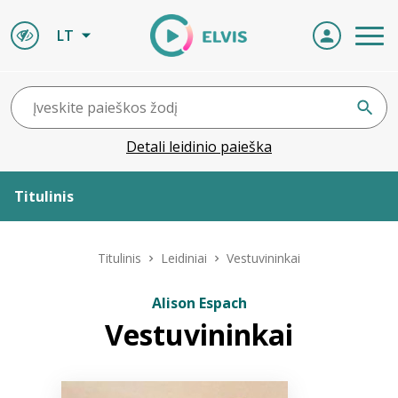
LT
Detali leidinio paieška
Titulinis
Apie ELVIS
Titulinis
Leidiniai
Vestuvininkai
Leidiniai
Alison Espach
Vestuvininkai
ELVIS atvyksta
Naujienos