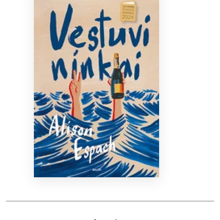
Bibliotekoms
D.U.K.
+370 667 80 541
info@elvislab.lt