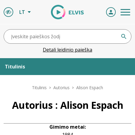
LT
Detali leidinio paieška
Titulinis
Apie ELVIS
Titulinis
Autorius
Alison Espach
Leidiniai
Autorius : Alison Espach
ELVIS atvyksta
Gimimo metai:
Naujienos
1984