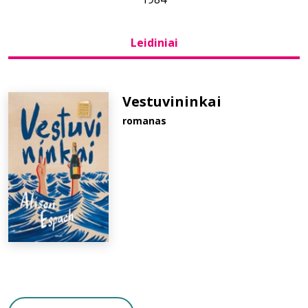
Bibliotekoms
Leidiniai
D.U.K.
Vestuvininkai
romanas
+370 667 80 541
info@elvislab.lt