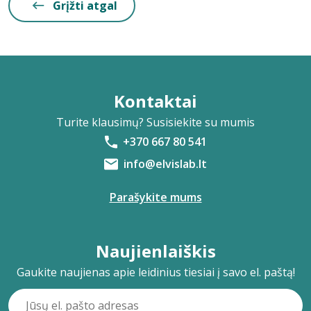
Grįžti atgal
Kontaktai
Turite klausimų? Susisiekite su mumis
+370 667 80 541
info@elvislab.lt
Parašykite mums
Naujienlaiškis
Gaukite naujienas apie leidinius tiesiai į savo el. paštą!