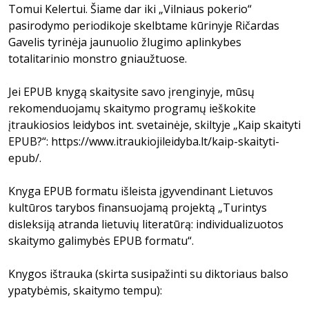
Tomui Kelertui. Šiame dar iki „Vilniaus pokerio“
pasirodymo periodikoje skelbtame kūrinyje Ričardas
Gavelis tyrinėja jaunuolio žlugimo aplinkybes
totalitarinio monstro gniaužtuose.
Jei EPUB knygą skaitysite savo įrenginyje, mūsų
rekomenduojamų skaitymo programų ieškokite
įtraukiosios leidybos int. svetainėje, skiltyje „Kaip skaityti
EPUB?“:
https://www.itraukiojileidyba.lt/kaip-skaityti-
epub/
.
Knyga EPUB formatu išleista įgyvendinant Lietuvos
kultūros tarybos finansuojamą projektą „Turintys
disleksiją atranda lietuvių literatūrą: individualizuotos
skaitymo galimybės EPUB formatu“.
Knygos ištrauka (skirta susipažinti su diktoriaus balso
ypatybėmis, skaitymo tempu):