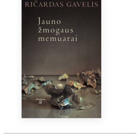
Bibliotekoms
D.U.K.
+370 667 80 541
info@elvislab.lt