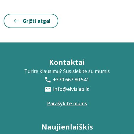
Grįžti atgal
Kontaktai
Turite klausimų? Susisiekite su mumis
+370 667 80 541
info@elvislab.lt
Parašykite mums
Naujienlaiškis