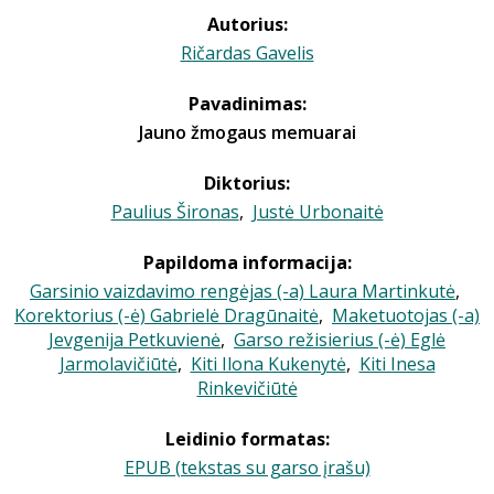
Autorius:
Ričardas Gavelis
Pavadinimas:
Jauno žmogaus memuarai
Diktorius:
Paulius Šironas
,
Justė Urbonaitė
Papildoma informacija:
Garsinio vaizdavimo rengėjas (-a) Laura Martinkutė
,
Korektorius (-ė) Gabrielė Dragūnaitė
,
Maketuotojas (-a)
Jevgenija Petkuvienė
,
Garso režisierius (-ė) Eglė
Jarmolavičiūtė
,
Kiti Ilona Kukenytė
,
Kiti Inesa
Rinkevičiūtė
Leidinio formatas:
EPUB (tekstas su garso įrašu)