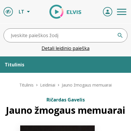
LT
Detali leidinio paieška
Titulinis
Apie ELVIS
Titulinis
Leidiniai
Jauno žmogaus memuarai
Leidiniai
Ričardas Gavelis
Jauno žmogaus memuarai
ELVIS atvyksta
Naujienos