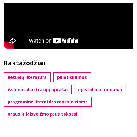
Raktažodžiai
lietuvių literatūra
pilietiškumas
išsamūs iliustracijų aprašai
epistoliniai romanai
programinė literatūra moksleiviams
oraus ir laisvo žmogaus tekstai