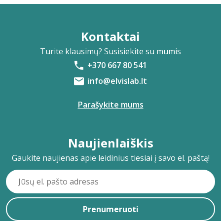
Kontaktai
Turite klausimų? Susisiekite su mumis
+370 667 80 541
info@elvislab.lt
Parašykite mums
Naujienlaiškis
Gaukite naujienas apie leidinius tiesiai į savo el. paštą!
Prenumeruoti