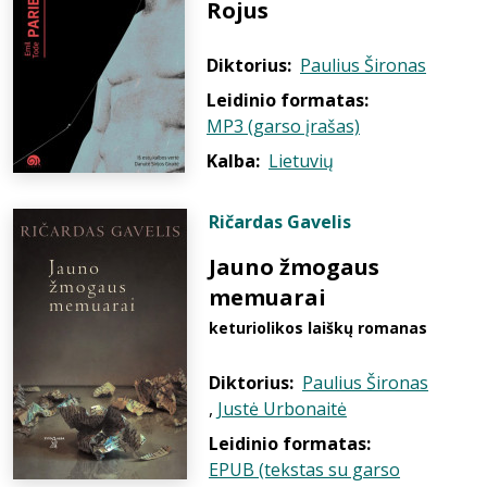
Rojus
Diktorius:
Paulius Šironas
Leidinio formatas:
MP3 (garso įrašas)
Kalba:
Lietuvių
Ričardas Gavelis
Jauno žmogaus
memuarai
keturiolikos laiškų romanas
Diktorius:
Paulius Šironas
,
Justė Urbonaitė
Leidinio formatas:
EPUB (tekstas su garso