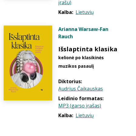
įrašu)
Kalba:
Lietuvių
Arianna Warsaw-Fan
Rauch
Išslaptinta klasika
kelionė po klasikinės
muzikos pasaulį
Diktorius:
Audrius Čaikauskas
Leidinio formatas:
MP3 (garso įrašas)
Kalba:
Lietuvių