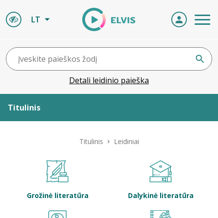
LT
Detali leidinio paieška
Titulinis
Apie ELVIS
Titulinis
Leidiniai
Leidiniai
ELVIS atvyksta
Grožinė literatūra
Dalykinė literatūra
Naujienos