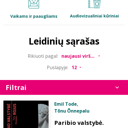
Bibliotekoms
Audiovizualiniai kūriniai
Vaikams ir paaugliams
D.U.K.
Leidinių sąrašas
+370 667 80 541
Rikiuoti pagal:
info@elvislab.lt
Puslapyje:
Filtrai
Emil Tode
,
Tõnu Õnnepalu
Paribio valstybė.