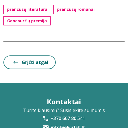
prancūzų literatūra
prancūzų romanai
Goncourt'ų premija
Grįžti atgal
Kontaktai
Turite klausimų? Susisiekite su mumis
+370 667 80 541
info@elvislab.lt