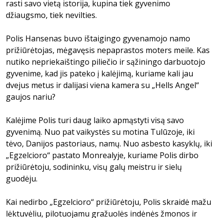
rasti savo vietą istorija, kupina tiek gyvenimo
džiaugsmo, tiek nevilties.
Polis Hansenas buvo ištaigingo gyvenamojo namo
prižiūrėtojas, mėgavęsis nepaprastos moters meile. Kas
nutiko nepriekaištingo piliečio ir sąžiningo darbuotojo
gyvenime, kad jis pateko į kalėjimą, kuriame kali jau
dvejus metus ir dalijasi viena kamera su „Hells Angel“
gaujos nariu?
Kalėjime Polis turi daug laiko apmąstyti visą savo
gyvenimą. Nuo pat vaikystės su motina Tulūzoje, iki
tėvo, Danijos pastoriaus, namų. Nuo asbesto kasyklų, iki
„Egzelcioro“ pastato Monrealyje, kuriame Polis dirbo
prižiūrėtoju, sodininku, visų galų meistru ir sielų
guodėju.
Kai nedirbo „Egzelcioro“ prižiūrėtoju, Polis skraidė mažu
lėktuvėliu, pilotuojamu gražuolės indėnės žmonos ir