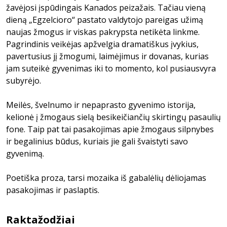
žavėjosi įspūdingais Kanados peizažais. Tačiau vieną
dieną „Egzelcioro“ pastato valdytojo pareigas užimą
naujas žmogus ir viskas pakrypsta netikėta linkme.
Pagrindinis veikėjas apžvelgia dramatiškus įvykius,
pavertusius jį žmogumi, laimėjimus ir dovanas, kurias
jam suteikė gyvenimas iki to momento, kol pusiausvyra
subyrėjo.
Meilės, švelnumo ir nepaprasto gyvenimo istorija,
kelionė į žmogaus sielą besikeičiančių skirtingų pasaulių
fone. Taip pat tai pasakojimas apie žmogaus silpnybes
ir begalinius būdus, kuriais jie gali švaistyti savo
gyvenimą.
Poetiška proza, tarsi mozaika iš gabalėlių dėliojamas
pasakojimas ir paslaptis.
Raktažodžiai