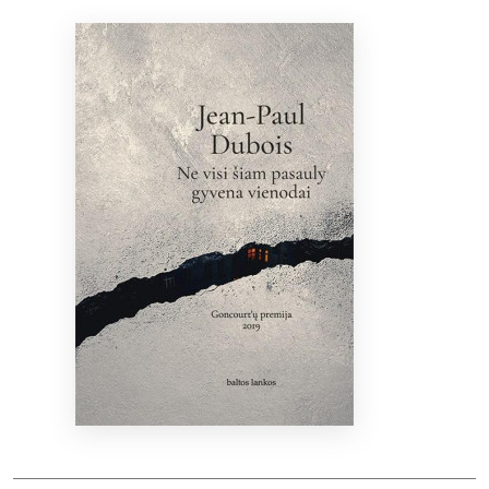
Bibliotekoms
D.U.K.
+370 667 80 541
info@elvislab.lt