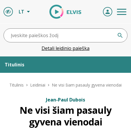
LT
Detali leidinio paieška
Titulinis
Apie ELVIS
Titulinis
Leidiniai
Ne visi šiam pasauly gyvena vienodai
Leidiniai
Jean-Paul Dubois
Ne visi šiam pasauly
ELVIS atvyksta
gyvena vienodai
Naujienos