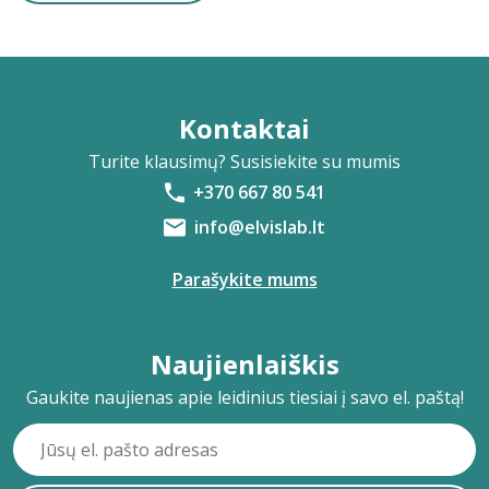
Kontaktai
Turite klausimų? Susisiekite su mumis
+370 667 80 541
info@elvislab.lt
Parašykite mums
Naujienlaiškis
Gaukite naujienas apie leidinius tiesiai į savo el. paštą!