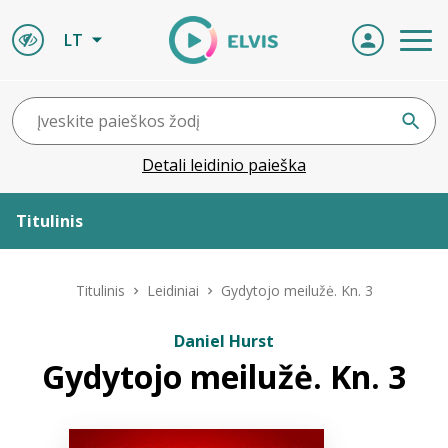
LT
Detali leidinio paieška
Titulinis
Apie ELVIS
Titulinis
Leidiniai
Gydytojo meilužė. Kn. 3
Leidiniai
Daniel Hurst
Gydytojo meilužė. Kn. 3
ELVIS atvyksta
Naujienos