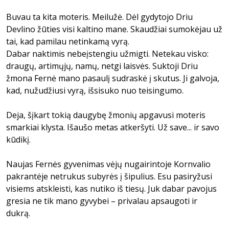
Buvau ta kita moteris. Meilužė. Dėl gydytojo Driu
Devlino žūties visi kaltino mane. Skaudžiai sumokėjau už
tai, kad pamilau netinkamą vyrą.
Dabar naktimis nebeįstengiu užmigti. Netekau visko:
draugų, artimųjų, namų, netgi laisvės. Suktoji Driu
žmona Fernė mano pasaulį sudraskė į skutus. Ji galvoja,
kad, nužudžiusi vyrą, išsisuko nuo teisingumo.
Deja, šįkart tokią daugybę žmonių apgavusi moteris
smarkiai klysta. Išaušo metas atkeršyti. Už save... ir savo
kūdikį.
Naujas Fernės gyvenimas vėjų nugairintoje Kornvalio
pakrantėje netrukus subyrės į šipulius. Esu pasiryžusi
visiems atskleisti, kas nutiko iš tiesų. Juk dabar pavojus
gresia ne tik mano gyvybei – privalau apsaugoti ir
dukrą.