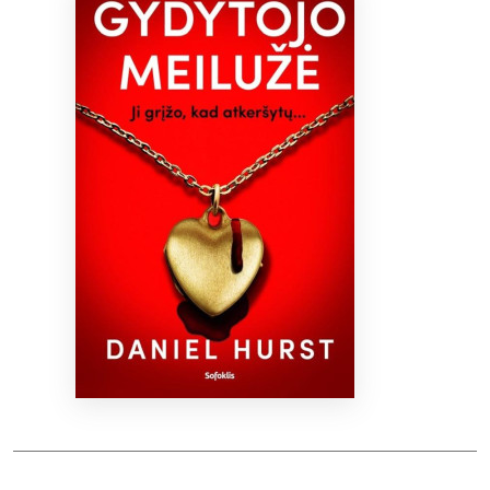
Bibliotekoms
D.U.K.
+370 667 80 541
info@elvislab.lt