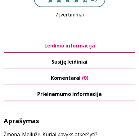
7 įvertinimai
Leidinio informacija
Susiję leidiniai
Komentarai
(0)
Prieinamumo informacija
Aprašymas
Žmona. Meilužė. Kuriai pavyks atkeršyti?