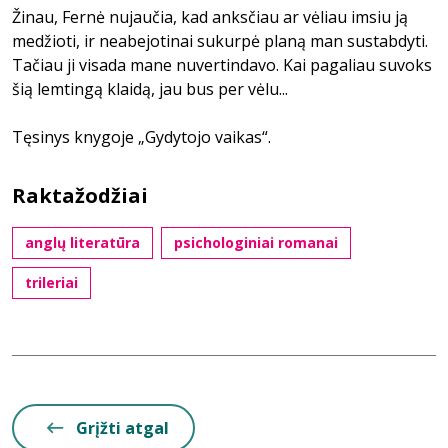
Žinau, Fernė nujaučia, kad anksčiau ar vėliau imsiu ją
medžioti, ir neabejotinai sukurpė planą man sustabdyti.
Tačiau ji visada mane nuvertindavo. Kai pagaliau suvoks
šią lemtingą klaidą, jau bus per vėlu...
Tęsinys knygoje „Gydytojo vaikas“.
Raktažodžiai
anglų literatūra
psichologiniai romanai
trileriai
Grįžti atgal