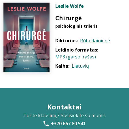
Leslie Wolfe
Chirurgė
psichologinis trileris
Diktorius:
Rūta Rainienė
Leidinio formatas:
MP3 (garso įrašas)
Kalba:
Lietuvių
Kontaktai
Turite klausimų? Susisiekite su mumis
+370 667 80 541