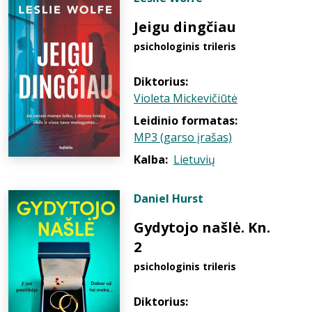
Jeigu dingčiau
psichologinis trileris
Diktorius:
Violeta Mickevičiūtė
Leidinio formatas:
MP3 (garso įrašas)
Kalba:
Lietuvių
Daniel Hurst
Gydytojo našlė. Kn.
2
psichologinis trileris
Diktorius: