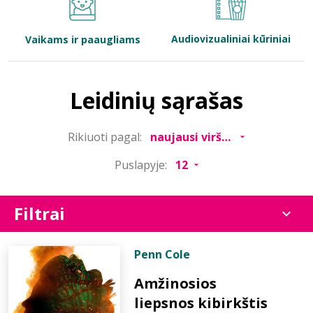
Bibliotekoms
Audiovizualiniai kūriniai
Vaikams ir paaugliams
D.U.K.
Leidinių sąrašas
+370 667 80 541
Rikiuoti pagal:
info@elvislab.lt
Puslapyje:
Filtrai
Penn Cole
Amžinosios
liepsnos kibirkštis