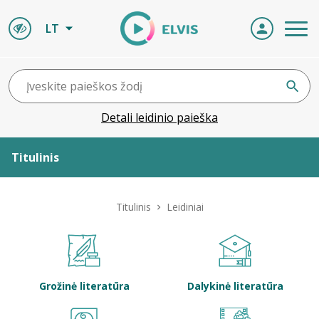
LT
Detali leidinio paieška
Titulinis
Apie ELVIS
Titulinis
Leidiniai
Leidiniai
ELVIS atvyksta
Grožinė literatūra
Dalykinė literatūra
Naujienos