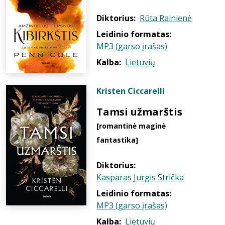
Diktorius:
Rūta Rainienė
Leidinio formatas:
MP3 (garso įrašas)
Kalba:
Lietuvių
Kristen Ciccarelli
Tamsi užmarštis
[romantinė maginė
fantastika]
Diktorius:
Kasparas Jurgis Strička
Leidinio formatas:
MP3 (garso įrašas)
Kalba:
Lietuvių