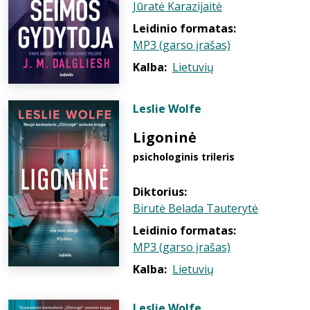
Jūratė Karazijaitė
Leidinio formatas:
MP3 (garso įrašas)
Kalba:
Lietuvių
Leslie Wolfe
Ligoninė
psichologinis trileris
Diktorius:
Birutė Belada Tauterytė
Leidinio formatas:
MP3 (garso įrašas)
Kalba:
Lietuvių
Leslie Wolfe