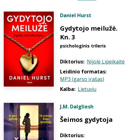
Daniel Hurst
Gydytojo meilužė.
Kn. 3
psichologinis trileris
Diktorius:
Nijolė Lipeikaitė
Leidinio formatas:
MP3 (garso įrašas)
Kalba:
Lietuvių
J.M. Dalgliesh
Šeimos gydytoja
Diktorius: