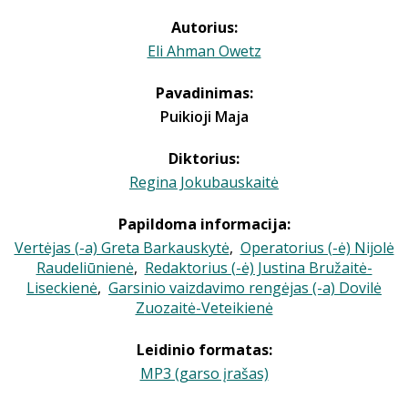
Autorius:
Eli Ahman Owetz
Pavadinimas:
Puikioji Maja
Diktorius:
Regina Jokubauskaitė
Papildoma informacija:
Vertėjas (-a) Greta Barkauskytė
,
Operatorius (-ė) Nijolė
Raudeliūnienė
,
Redaktorius (-ė) Justina Bružaitė-
Liseckienė
,
Garsinio vaizdavimo rengėjas (-a) Dovilė
Zuozaitė-Veteikienė
Leidinio formatas:
MP3 (garso įrašas)