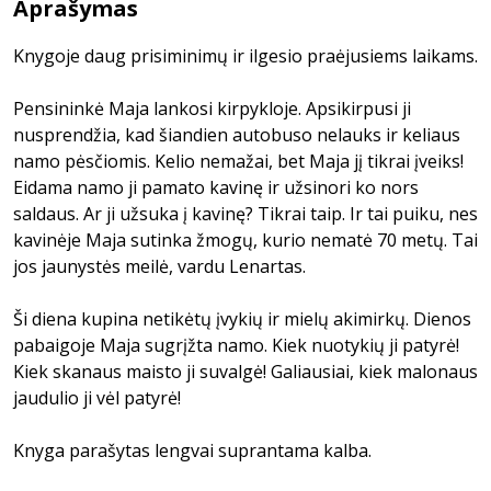
Aprašymas
Knygoje daug prisiminimų ir ilgesio praėjusiems laikams.
Pensininkė Maja lankosi kirpykloje. Apsikirpusi ji
nusprendžia, kad šiandien autobuso nelauks ir keliaus
namo pėsčiomis. Kelio nemažai, bet Maja jį tikrai įveiks!
Eidama namo ji pamato kavinę ir užsinori ko nors
saldaus. Ar ji užsuka į kavinę? Tikrai taip. Ir tai puiku, nes
kavinėje Maja sutinka žmogų, kurio nematė 70 metų. Tai
jos jaunystės meilė, vardu Lenartas.
Ši diena kupina netikėtų įvykių ir mielų akimirkų. Dienos
pabaigoje Maja sugrįžta namo. Kiek nuotykių ji patyrė!
Kiek skanaus maisto ji suvalgė! Galiausiai, kiek malonaus
jaudulio ji vėl patyrė!
Knyga parašytas lengvai suprantama kalba.