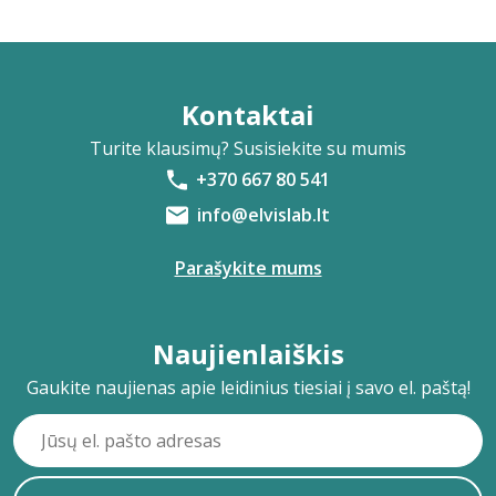
Kontaktai
Turite klausimų? Susisiekite su mumis
+370 667 80 541
info@elvislab.lt
Parašykite mums
Naujienlaiškis
Gaukite naujienas apie leidinius tiesiai į savo el. paštą!