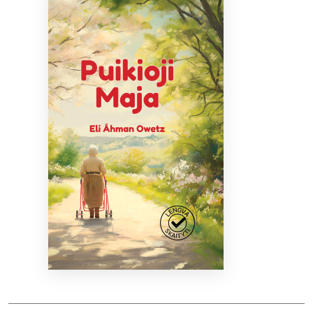
Bibliotekoms
D.U.K.
+370 667 80 541
info@elvislab.lt