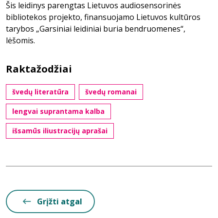
Šis leidinys parengtas Lietuvos audiosensorinės
bibliotekos projekto, finansuojamo Lietuvos kultūros
tarybos „Garsiniai leidiniai buria bendruomenes“,
lėšomis.
Raktažodžiai
švedų literatūra
švedų romanai
lengvai suprantama kalba
išsamūs iliustracijų aprašai
Grįžti atgal