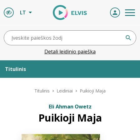
LT
Detali leidinio paieška
Titulinis
Apie ELVIS
Titulinis
Leidiniai
Puikioji Maja
Leidiniai
Eli Ahman Owetz
Puikioji Maja
ELVIS atvyksta
Naujienos