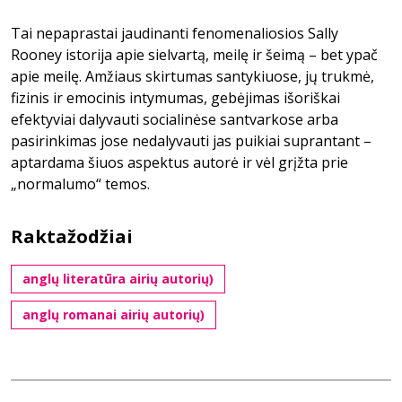
Tai nepaprastai jaudinanti fenomenaliosios Sally
Rooney istorija apie sielvartą, meilę ir šeimą – bet ypač
apie meilę. Amžiaus skirtumas santykiuose, jų trukmė,
fizinis ir emocinis intymumas, gebėjimas išoriškai
efektyviai dalyvauti socialinėse santvarkose arba
pasirinkimas jose nedalyvauti jas puikiai suprantant –
aptardama šiuos aspektus autorė ir vėl grįžta prie
„normalumo“ temos.
Raktažodžiai
anglų literatūra airių autorių)
anglų romanai airių autorių)