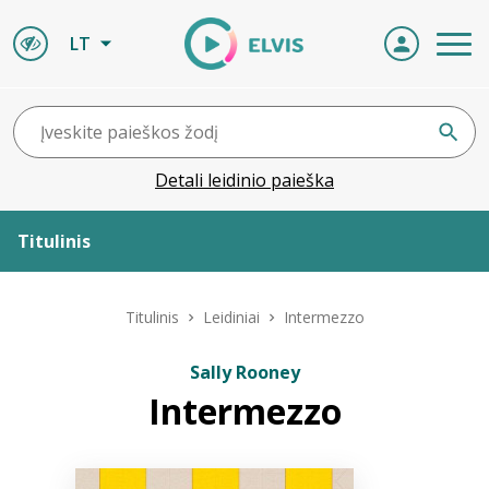
LT
Detali leidinio paieška
Titulinis
Apie ELVIS
Titulinis
Leidiniai
Intermezzo
Leidiniai
Sally Rooney
Intermezzo
ELVIS atvyksta
Naujienos