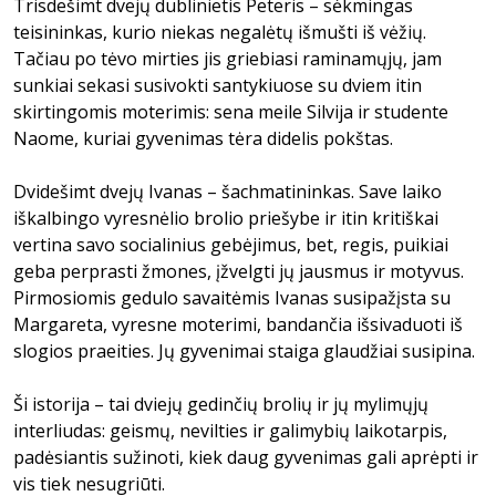
Trisdešimt dvejų dublinietis Peteris – sėkmingas
teisininkas, kurio niekas negalėtų išmušti iš vėžių.
Tačiau po tėvo mirties jis griebiasi raminamųjų, jam
sunkiai sekasi susivokti santykiuose su dviem itin
skirtingomis moterimis: sena meile Silvija ir studente
Naome, kuriai gyvenimas tėra didelis pokštas.
Dvidešimt dvejų Ivanas – šachmatininkas. Save laiko
iškalbingo vyresnėlio brolio priešybe ir itin kritiškai
vertina savo socialinius gebėjimus, bet, regis, puikiai
geba perprasti žmones, įžvelgti jų jausmus ir motyvus.
Pirmosiomis gedulo savaitėmis Ivanas susipažįsta su
Margareta, vyresne moterimi, bandančia išsivaduoti iš
slogios praeities. Jų gyvenimai staiga glaudžiai susipina.
Ši istorija – tai dviejų gedinčių brolių ir jų mylimųjų
interliudas: geismų, nevilties ir galimybių laikotarpis,
padėsiantis sužinoti, kiek daug gyvenimas gali aprėpti ir
vis tiek nesugriūti.