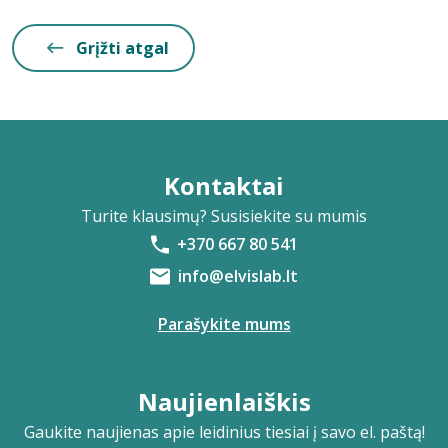
Grįžti atgal
Kontaktai
Turite klausimų? Susisiekite su mumis
+370 667 80 541
info@elvislab.lt
Parašykite mums
Naujienlaiškis
Gaukite naujienas apie leidinius tiesiai į savo el. paštą!