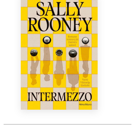
Bibliotekoms
D.U.K.
+370 667 80 541
info@elvislab.lt