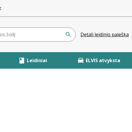
t
Detali leidinio paieška
Leidiniai
ELVIS atvyksta