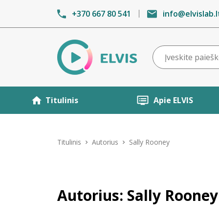
+370 667 80 541
info@elvislab.l
Titulinis
Apie ELVIS
Titulinis
Autorius
Sally Rooney
Autorius: Sally Rooney