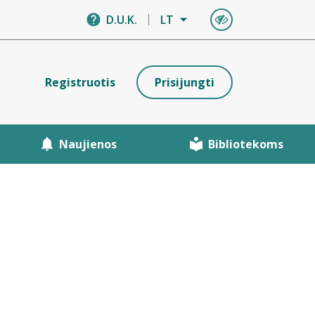
D.U.K.
LT
Registruotis
Prisijungti
Naujienos
Bibliotekoms