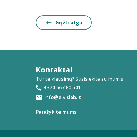
Grįžti atgal
Kontaktai
Turite klausimų? Susisiekite su mumis
+370 667 80 541
info@elvislab.lt
Parašykite mums