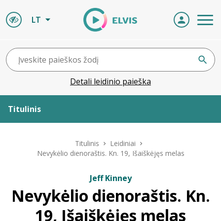
LT
Detali leidinio paieška
Titulinis
Apie ELVIS
Titulinis
Leidiniai
Nevykėlio dienoraštis. Kn. 19, Išaiškėjęs melas
Leidiniai
Jeff Kinney
Nevykėlio dienoraštis. Kn.
ELVIS atvyksta
19, Išaiškėjęs melas
Naujienos