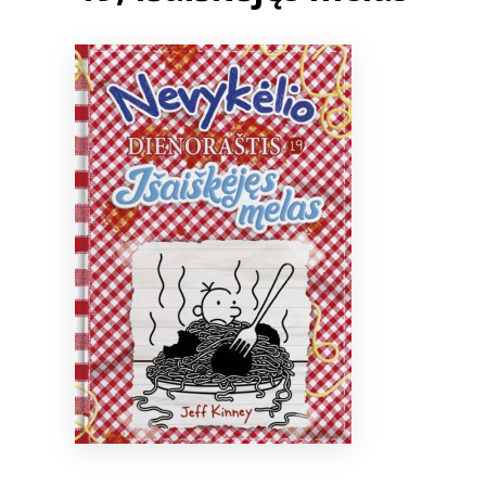
Bibliotekoms
D.U.K.
+370 667 80 541
info@elvislab.lt