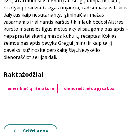
išsiųsti artimuosius bendrų atostogų tampa netikėtų
nuotykių pradžia. Gregas nujaučia, kad sumaišius tokius
dalykus kaip nesutariantys giminaičiai, mažas
vasarnamis ir alinantis karštis tik ir lauk bėdos! Aistras
kursto ir senelės ilgus metus akylai saugoma paslaptis –
nepaprastai skanių mėsos kukulių receptas! Kokias
šeimos paslaptis pavyks Gregui įminti ir kaip tai jį
paveiks, sužinosite perskaitę šią „Nevykėlio
dienoraščio“ serijos dalį.
Raktažodžiai
amerikiečių literatūra
dienoraštinės apysakos
Grįžti atgal