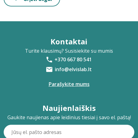
Kontaktai
Turite klausimų? Susisiekite su mumis
+370 667 80 541
info@elvislab.lt
Parašykite mums
Naujienlaiškis
Gaukite naujienas apie leidinius tiesiai į savo el. paštą!