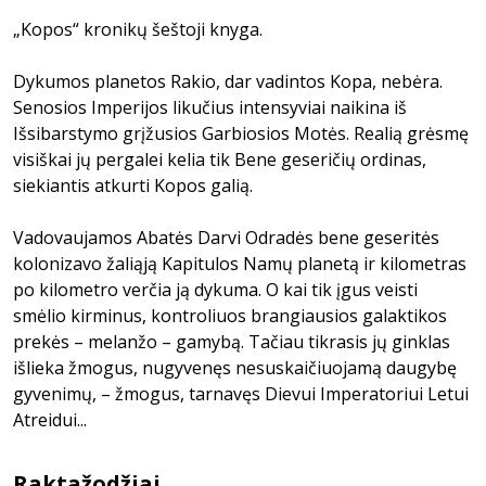
„Kopos“ kronikų šeštoji knyga.
Dykumos planetos Rakio, dar vadintos Kopa, nebėra.
Senosios Imperijos likučius intensyviai naikina iš
Išsibarstymo grįžusios Garbiosios Motės. Realią grėsmę
visiškai jų pergalei kelia tik Bene geseričių ordinas,
siekiantis atkurti Kopos galią.
Vadovaujamos Abatės Darvi Odradės bene geseritės
kolonizavo žaliąją Kapitulos Namų planetą ir kilometras
po kilometro verčia ją dykuma. O kai tik įgus veisti
smėlio kirminus, kontroliuos brangiausios galaktikos
prekės – melanžo – gamybą. Tačiau tikrasis jų ginklas
išlieka žmogus, nugyvenęs nesuskaičiuojamą daugybę
gyvenimų, – žmogus, tarnavęs Dievui Imperatoriui Letui
Atreidui...
Raktažodžiai