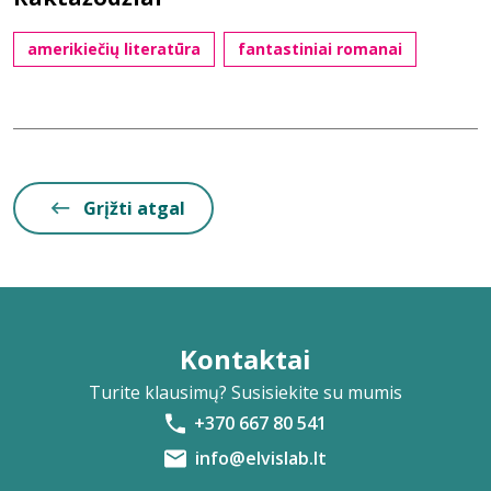
amerikiečių literatūra
fantastiniai romanai
Grįžti atgal
Kontaktai
Turite klausimų? Susisiekite su mumis
+370 667 80 541
info@elvislab.lt