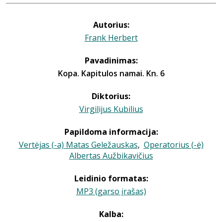
Autorius:
Frank Herbert
Pavadinimas:
Kopa. Kapitulos namai. Kn. 6
Diktorius:
Virgilijus Kubilius
Papildoma informacija:
Vertėjas (-a) Matas Geležauskas
,
Operatorius (-ė)
Albertas Aužbikavičius
Leidinio formatas:
MP3 (garso įrašas)
Kalba: