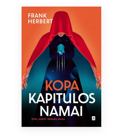
Bibliotekoms
D.U.K.
+370 667 80 541
info@elvislab.lt