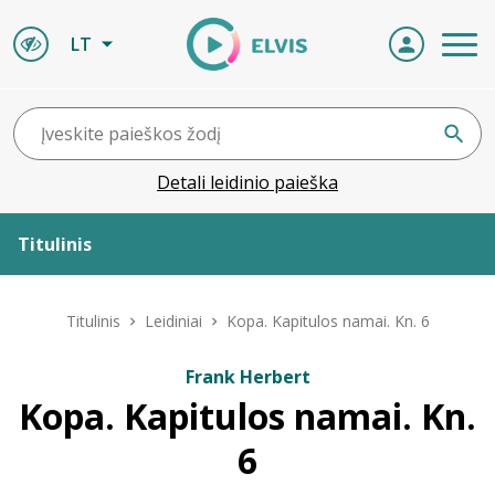
LT
Detali leidinio paieška
Titulinis
Apie ELVIS
Titulinis
Leidiniai
Kopa. Kapitulos namai. Kn. 6
Leidiniai
Frank Herbert
Kopa. Kapitulos namai. Kn.
ELVIS atvyksta
6
Naujienos