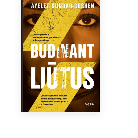
Bibliotekoms
D.U.K.
+370 667 80 541
info@elvislab.lt