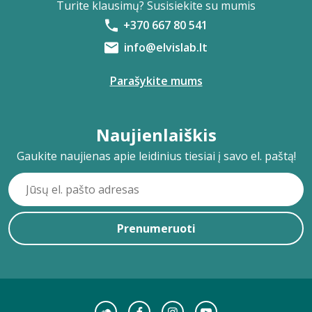
Turite klausimų? Susisiekite su mumis
+370 667 80 541
info@elvislab.lt
Parašykite mums
Naujienlaiškis
Gaukite naujienas apie leidinius tiesiai į savo el. paštą!
Prenumeruoti