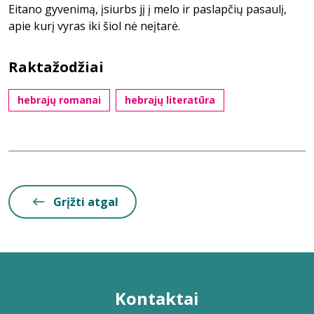
Eitano gyvenimą, įsiurbs jį į melo ir paslapčių pasaulį,
apie kurį vyras iki šiol nė neįtarė.
Raktažodžiai
hebrajų romanai
hebrajų literatūra
Grįžti atgal
Kontaktai