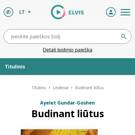
LT
Detali leidinio paieška
Titulinis
Apie ELVIS
Titulinis
Leidiniai
Budinant liūtus
Leidiniai
Ayelet Gundar-Goshen
Budinant liūtus
ELVIS atvyksta
Naujienos