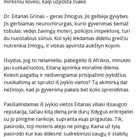
mirksniu liovėsi, kaip užpūsta žvakė.
Dr. Eitanas Grinas – geras žmogus. Jis gelbėja gyvybes.
Jis gerbiamas neurochirurgas, kurio gyvenimas bemaž
tobulas: vedęs žavingą moterį, policijos inspektorę, turi
du nuostabius sūnus. Kol sykį lėkdamas dideliu greičiu
nutrenkia žmogų, ir viskas apvirsta aukštyn kojom.
Išvydus, jog to nelaimėlio, pabėgėlio iš Afrikos, minutės
jau suskaičiuotos, Eitaną apninka moralinė dilema.
Kviesti pagalbą ir neišvengiamai prisipažinti įvykdžius
nusikaltimą ar sprukti iš įvykio vietos? Tą akimirką dar
nežinojo, kad jo gyvenimą pakeis bet koks sprendimas.
Pasišalindamas iš įvykio vietos Eitanas viliasi išsaugoti
reputaciją, tačiau kitą dieną prie durų išdygus eritrėjietei
su jo pinigine rankoje, supranta esąs prigautas. Tik,
pasirodo, toji moteris atėjo ne pinigų. Kaina už tylą
pasirodo kur kas didesnė: sudrebinusi saugų ir stabilų