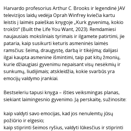
Harvardo profesorius Arthur C. Brooks ir legendinė JAV
televizijos laidų vedėja Oprah Winfrey kviečia kartu
leistis į laimės paieškas knygoje „Kurk gyvenimą, kokio
trokšti“ (Built the Life You Want, 2023). Remdamiesi
naujausiais moksliniais tyrimais ir ilgamete patirtimi, jie
pataria, kaip susikurti keturis asmeninės laimės
ramsčius: šeimą, draugystę, darbą ir tikėjimą; dalijasi
ilgai kaupta asmenine išmintimi, taip pat kitų žmonių,
kurie džiaugiasi gyvenimu nepaisant visų nesėkmių ir
sunkumų, liudijimais; atskleidžia, kokie svarbūs yra
emocijų valdymo įrankiai.
Bestseleriu tapusi knyga – išties veiksmingas planas,
siekiant laimingesnio gyvenimo. Ją perskaitę, sužinosite:
kaip valdyti savo emocijas, kad jos nenulemtų jūsų
požiūrio ir elgesio;
kaip stiprinti šeimos ryšius, valdyti lūkesčius ir stiprinti