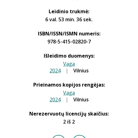
Leidinio trukmė:
6 val. 53 min. 36 sek.
ISBN/ISSN/ISMN numeris:
978-5-415-02820-7
Išleidimo duomenys:
Vaga
2024
|
|
Vilnius
Prieinamos kopijos rengėjas:
Vaga
2024
|
|
Vilnius
Nerezervuotų licencijų skaičius:
2 iš 2