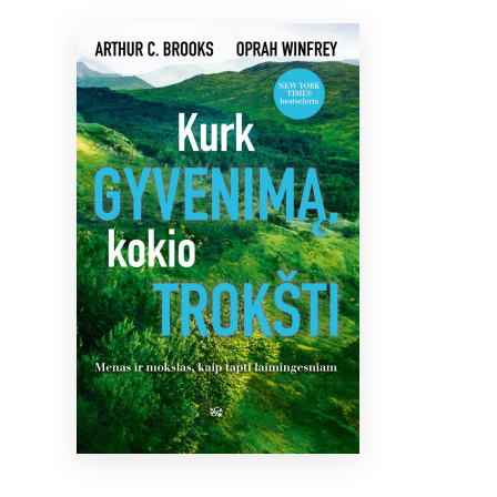
Bibliotekoms
D.U.K.
+370 667 80 541
info@elvislab.lt