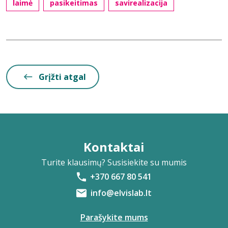
laimė
pasikeitimas
savirealizacija
Grįžti atgal
Kontaktai
Turite klausimų? Susisiekite su mumis
+370 667 80 541
info@elvislab.lt
Parašykite mums