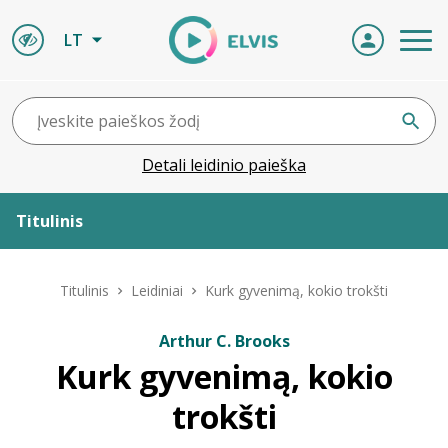
LT
Detali leidinio paieška
Titulinis
Apie ELVIS
Titulinis
Leidiniai
Kurk gyvenimą, kokio trokšti
Leidiniai
Arthur C. Brooks
Kurk gyvenimą, kokio
ELVIS atvyksta
trokšti
Naujienos