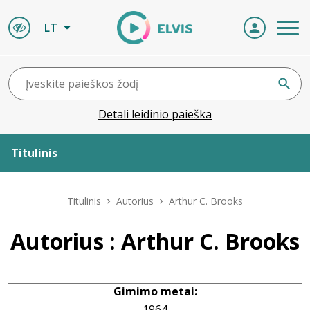
LT
Detali leidinio paieška
Titulinis
Apie ELVIS
Titulinis
Autorius
Arthur C. Brooks
Leidiniai
Autorius : Arthur C. Brooks
ELVIS atvyksta
Gimimo metai:
Naujienos
1964