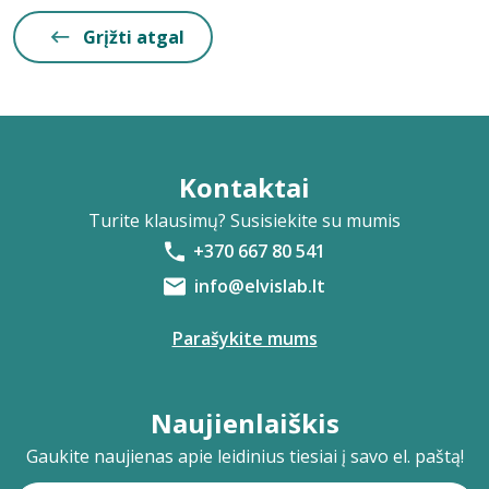
Grįžti atgal
Kontaktai
Turite klausimų? Susisiekite su mumis
+370 667 80 541
info@elvislab.lt
Parašykite mums
Naujienlaiškis
Gaukite naujienas apie leidinius tiesiai į savo el. paštą!