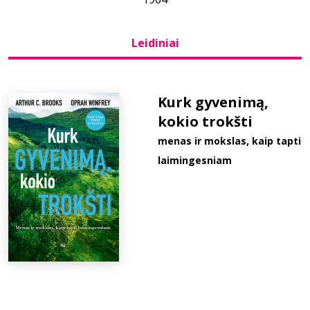
Bibliotekoms
Leidiniai
D.U.K.
Kurk gyvenimą,
kokio trokšti
+370 667 80 541
menas ir mokslas, kaip tapti
info@elvislab.lt
laimingesniam