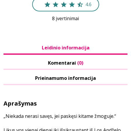
4.6
8 įvertinimai
Leidinio informacija
Komentarai
(0)
Prieinamumo informacija
Aprašymas
„Niekada nerasi savęs, jei paskęsi kitame žmoguje.“
Likus vos vienai dienai iki išsikraustant iš Los Andželo,