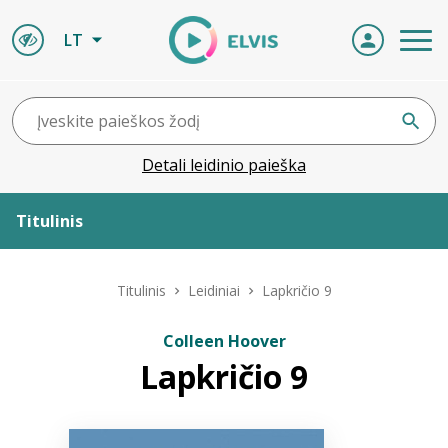
LT
Detali leidinio paieška
Titulinis
Apie ELVIS
Titulinis
Leidiniai
Lapkričio 9
Leidiniai
Colleen Hoover
Lapkričio 9
ELVIS atvyksta
Naujienos