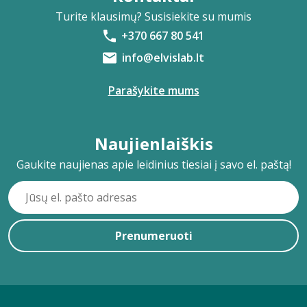
Turite klausimų? Susisiekite su mumis
+370 667 80 541
info@elvislab.lt
Parašykite mums
Naujienlaiškis
Gaukite naujienas apie leidinius tiesiai į savo el. paštą!
Prenumeruoti