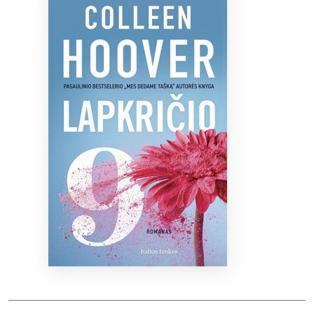
Bibliotekoms
D.U.K.
+370 667 80 541
info@elvislab.lt