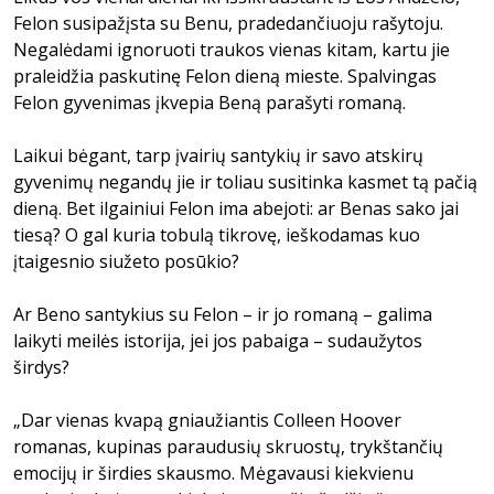
Felon susipažįsta su Benu, pradedančiuoju rašytoju.
Negalėdami ignoruoti traukos vienas kitam, kartu jie
praleidžia paskutinę Felon dieną mieste. Spalvingas
Felon gyvenimas įkvepia Beną parašyti romaną.
Laikui bėgant, tarp įvairių santykių ir savo atskirų
gyvenimų negandų jie ir toliau susitinka kasmet tą pačią
dieną. Bet ilgainiui Felon ima abejoti: ar Benas sako jai
tiesą? O gal kuria tobulą tikrovę, ieškodamas kuo
įtaigesnio siužeto posūkio?
Ar Beno santykius su Felon – ir jo romaną – galima
laikyti meilės istorija, jei jos pabaiga – sudaužytos
širdys?
„Dar vienas kvapą gniaužiantis Colleen Hoover
romanas, kupinas paraudusių skruostų, trykštančių
emocijų ir širdies skausmo. Mėgavausi kiekvienu