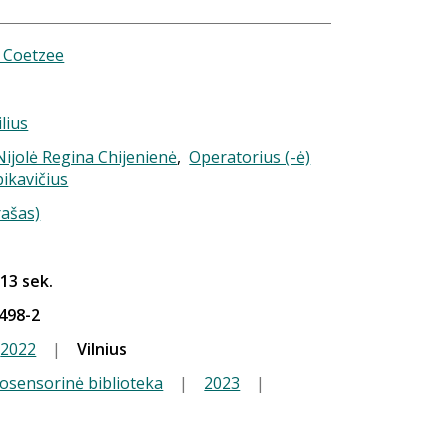
 Coetzee
ilius
 Nijolė Regina Chijenienė
,
Operatorius (-ė)
ikavičius
rašas)
 13 sek.
498-2
2022
|
Vilnius
iosensorinė biblioteka
|
2023
|