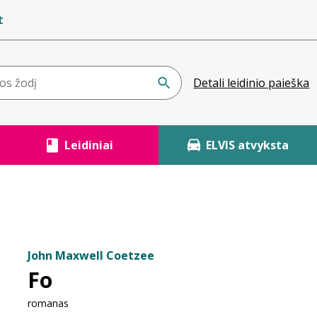
t
Detali leidinio paieška
Leidiniai
ELVIS atvyksta
John Maxwell Coetzee
Fo
romanas