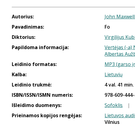
Autorius:
John Maxwell
Pavadinimas:
Fo
Diktorius:
Virgilijus Kub
Papildoma informacija:
Vertėjas (-a)
Albertas Aužb
Leidinio formatas:
MP3 (garso į
Kalba:
Lietuvių
Leidinio trukmė:
4 val. 41 min.
ISBN/ISSN/ISMN numeris:
978-609-444-
Išleidimo duomenys:
Sofoklis
|
Prieinamos kopijos rengėjas:
Lietuvos aud
Vilnius