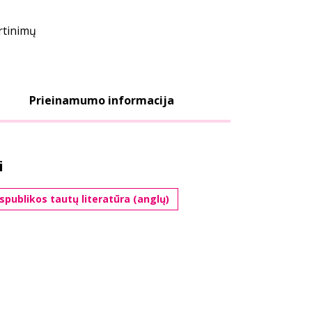
ertinimų
Prieinamumo informacija
i
spublikos tautų literatūra (anglų)