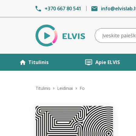
+370 667 80 541
info@elvislab.l
Titulinis
Apie ELVIS
Titulinis
Leidiniai
Fo