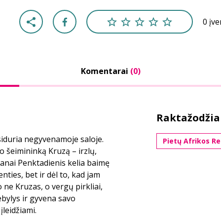
0 įv
Komentarai
(0)
Raktažodžia
siduria negyvenamoje saloje.
Pietų Afrikos Re
o šeimininką Kruzą – irzlų,
zanai Penktadienis kelia baimę
nties, bet ir dėl to, kad jam
jo ne Kruzas, o vergų pirkliai,
nebylys ir gyvena savo
įleidžiami.