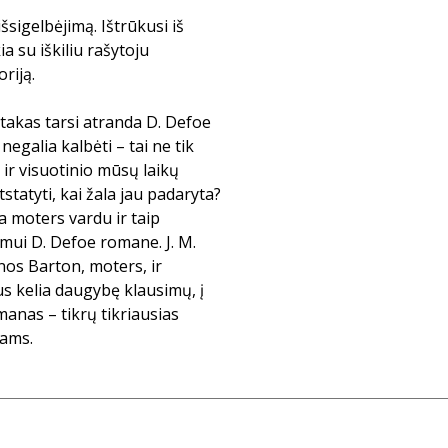
šsigelbėjimą. Ištrūkusi iš
a su iškiliu rašytoju
riją.
takas tarsi atranda D. Defoe
egalia kalbėti – tai ne tik
 ir visuotinio mūsų laikų
statyti, kai žala jau padaryta?
 moters vardu ir taip
ui D. Defoe romane. J. M.
os Barton, moters, ir
us kelia daugybę klausimų, į
anas – tikrų tikriausias
nams.