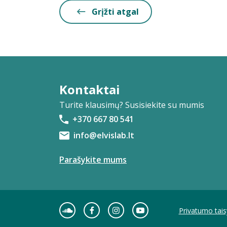
Grįžti atgal
Kontaktai
Turite klausimų? Susisiekite su mumis
+370 667 80 541
info@elvislab.lt
Parašykite mums
Privatumo tais