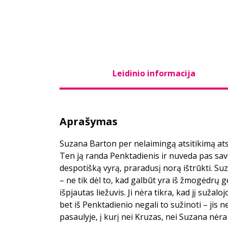
Leidinio informacija
Aprašymas
Suzana Barton per nelaimingą atsitikimą at
Ten ją randa Penktadienis ir nuveda pas sav
despotišką vyrą, praradusį norą ištrūkti. Su
– ne tik dėl to, kad galbūt yra iš žmogėdrų ge
išpjautas liežuvis. Ji nėra tikra, kad jį sužalo
bet iš Penktadienio negali to sužinoti – jis 
pasaulyje, į kurį nei Kruzas, nei Suzana nėra 