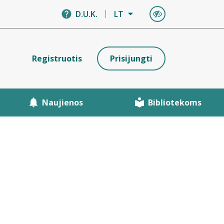
D.U.K.
LT
Registruotis
Prisijungti
Naujienos
Bibliotekoms