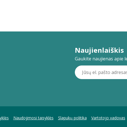
Naujienlaiškis
Gaukite naujienas apie lei
yklės
Naudojimosi taisyklės
Slapukų politika
Vartotojo vadovas