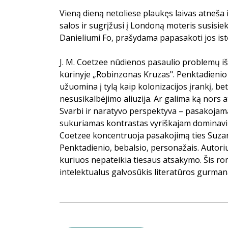
Vieną dieną netoliese plaukęs laivas atneša i
salos ir sugrįžusi į Londoną moteris susisieki
Danieliumi Fo, prašydama papasakoti jos isto
J. M. Coetzee nūdienos pasaulio problemų iš
kūrinyje „Robinzonas Kruzas". Penktadienio n
užuomina į tylą kaip kolonizacijos įrankį, bet
nesusikalbėjimo aliuzija. Ar galima ką nors at
Svarbi ir naratyvo perspektyva – pasakojama
sukuriamas kontrastas vyriškajam dominavim
Coetzee koncentruoja pasakojimą ties Suzan
Penktadienio, bebalsio, personažais. Autori
kuriuos nepateikia tiesaus atsakymo. Šis rom
intelektualus galvosūkis literatūros gurma