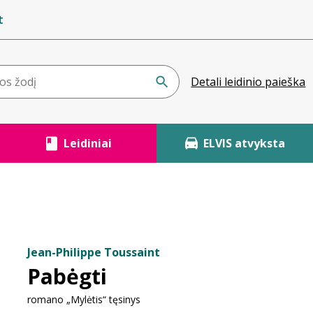
t
Detali leidinio paieška
Leidiniai
ELVIS atvyksta
Jean-Philippe Toussaint
Pabėgti
romano „Mylėtis“ tęsinys