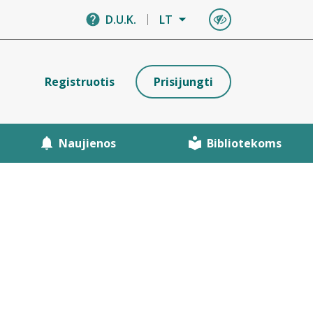
D.U.K.
LT
Registruotis
Prisijungti
Naujienos
Bibliotekoms