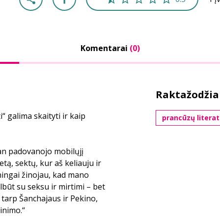
Komentarai
(0)
Raktažodžia
 galima skaityti ir kaip
prancūzų litera
 man padovanojo mobilųjį
ą, sektų, kur aš keliauju ir
ingai žinojau, kad mano
lbūt su seksu ir mirtimi – bet
e tarp Šanchajaus ir Pekino,
inimo.“