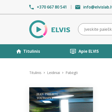
+370 667 80 541
info@elvislab.l
Titulinis
Apie ELVIS
Titulinis
Leidiniai
Pabėgti