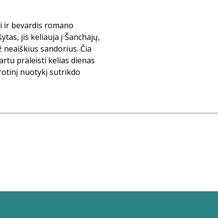
i ir bevardis romano
tas, jis keliauja į Šanchajų,
 neaiškius sandorius. Čia
artu praleisti kelias dienas
erotinį nuotykį sutrikdo