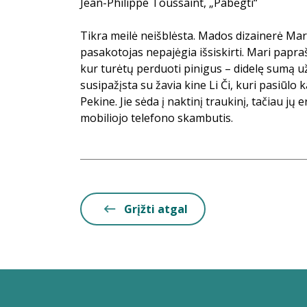
Jean-Philippe Toussaint, „Pabėgti“
Tikra meilė neišblėsta. Mados dizainerė Mar
pasakotojas nepajėgia išsiskirti. Mari paprašy
kur turėtų perduoti pinigus – didelę sumą už
susipažįsta su žavia kine Li Či, kuri pasiūlo k
Pekine. Jie sėda į naktinį traukinį, tačiau jų 
mobiliojo telefono skambutis.
Grįžti atgal