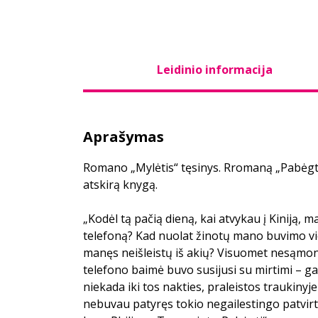
Leidinio informacija
Aprašymas
Romano „Mylėtis“ tęsinys. Rromaną „Pabėgti“
atskirą knygą.
„Kodėl tą pačią dieną, kai atvykau į Kiniją,
telefoną? Kad nuolat žinotų mano buvimo viet
manęs neišleistų iš akių? Visuomet nesąmon
telefono baimė buvo susijusi su mirtimi – ga
niekada iki tos nakties, praleistos traukinyj
nebuvau patyręs tokio negailestingo patvirt