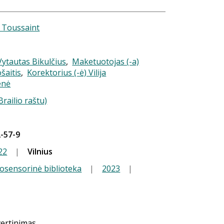
e Toussaint
 Vytautas Bikulčius
,
Maketuotojas (-a)
šaitis
,
Korektorius (-ė) Vilija
enė
Brailio raštu)
-57-9
22
|
Vilnius
iosensorinė biblioteka
|
2023
|
vertinimas