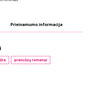
Prieinamumo informacija
i
tūra
prancūzų romanai