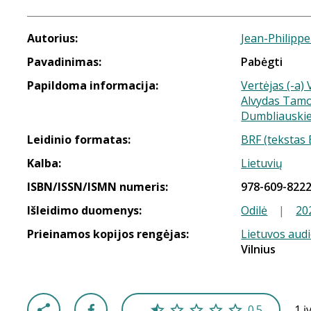
Autorius:
Jean-Philipp
Pavadinimas:
Pabėgti
Papildoma informacija:
Vertėjas (-a)
Alvydas Tamo
Dumbliauski
Leidinio formatas:
BRF (tekstas 
Kalba:
Lietuvių
ISBN/ISSN/ISMN numeris:
978-609-8222
Išleidimo duomenys:
Odilė
|
20
Prieinamos kopijos rengėjas:
Lietuvos aud
Vilnius
0.5
1 į