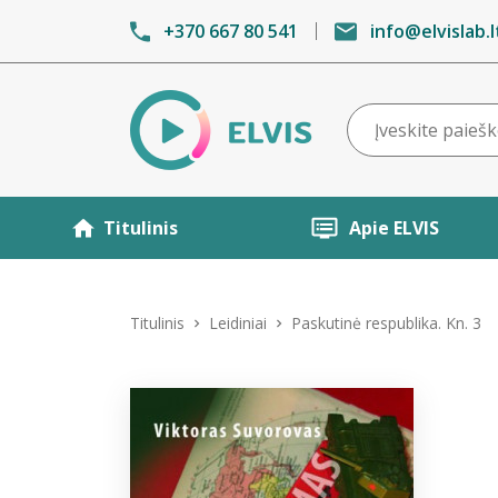
+370 667 80 541
info@elvislab.l
Titulinis
Apie ELVIS
Titulinis
Leidiniai
Paskutinė respublika. Kn. 3