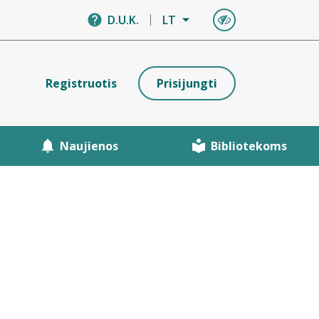
D.U.K.
LT
Registruotis
Prisijungti
Naujienos
Bibliotekoms