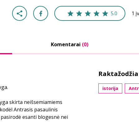
5.0
1 į
Komentarai
(0)
Raktažodžia
yga.
istorija
Antr
knyga skirta neišsemiamiems
kodėl Antrasis pasaulinis
i pasirodė esanti blogesnė nei