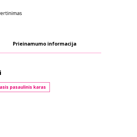
vertinimas
Prieinamumo informacija
i
asis pasaulinis karas