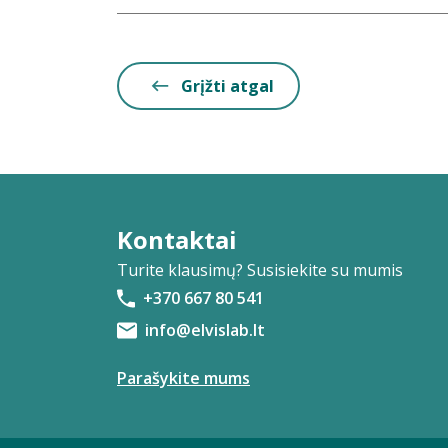
Grįžti atgal
Kontaktai
Turite klausimų? Susisiekite su mumis
+370 667 80 541
info@elvislab.lt
Parašykite mums