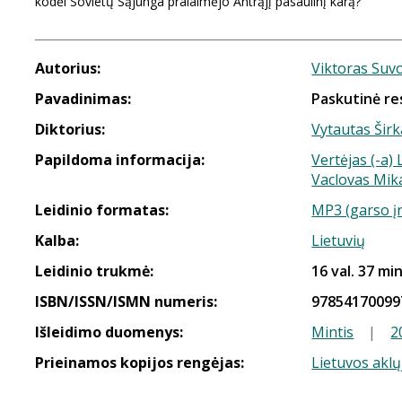
kodėl Sovietų Sąjunga pralaimėjo Antrąjį pasaulinį karą?
Autorius:
Viktoras Suv
Pavadinimas:
Paskutinė res
Diktorius:
Vytautas Širk
Papildoma informacija:
Vertėjas (-a)
Vaclovas Mika
Leidinio formatas:
MP3 (garso į
Kalba:
Lietuvių
Leidinio trukmė:
16 val. 37 min
ISBN/ISSN/ISMN numeris:
97854170099
Išleidimo duomenys:
Mintis
|
2
Prieinamos kopijos rengėjas:
Lietuvos aklų