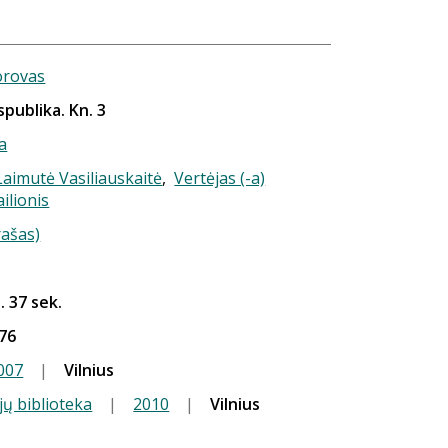
orovas
publika. Kn. 3
a
 Laimutė Vasiliauskaitė
,
Vertėjas (-a)
ilionis
rašas)
. 37 sek.
76
007
|
Vilnius
jų biblioteka
|
2010
|
Vilnius