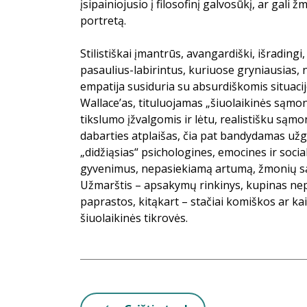
įsipainiojusio į filosofinį galvosūkį, ar gali 
portretą.
Stilistiškai įmantrūs, avangardiški, išradingi
pasaulius-labirintus, kuriuose gryniausias
empatija susiduria su absurdiškomis situaci
Wallace’as, tituluojamas „šiuolaikinės sąmo
tikslumo įžvalgomis ir lėtu, realistišku sąm
dabarties atplaišas, čia pat bandydamas užgr
„didžiąsias“ psichologines, emocines ir soci
gyvenimus, nepasiekiamą artumą, žmonių sav
Užmarštis – apsakymų rinkinys, kupinas nep
paprastos, kitąkart – stačiai komiškos ar kai
šiuolaikinės tikrovės.