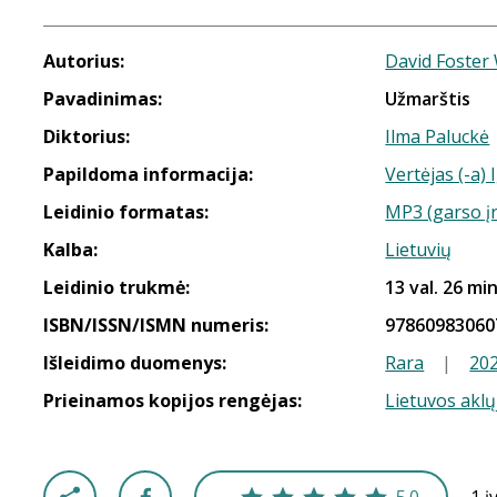
Autorius:
David Foster
Pavadinimas:
Užmarštis
Diktorius:
Ilma Paluckė
Papildoma informacija:
Vertėjas (-a)
Leidinio formatas:
MP3 (garso į
Kalba:
Lietuvių
Leidinio trukmė:
13 val. 26 min
ISBN/ISSN/ISMN numeris:
97860983060
Išleidimo duomenys:
Rara
|
20
Prieinamos kopijos rengėjas:
Lietuvos aklų