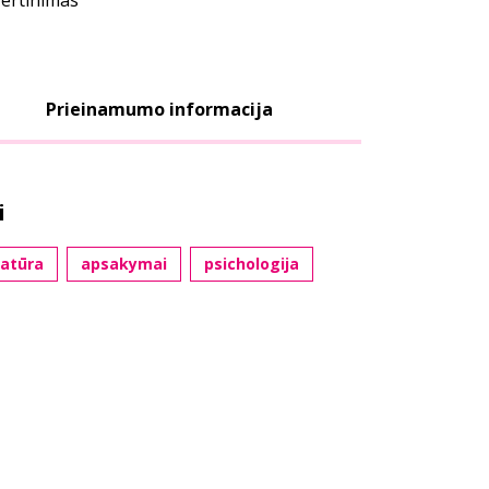
vertinimas
Prieinamumo informacija
i
ratūra
apsakymai
psichologija