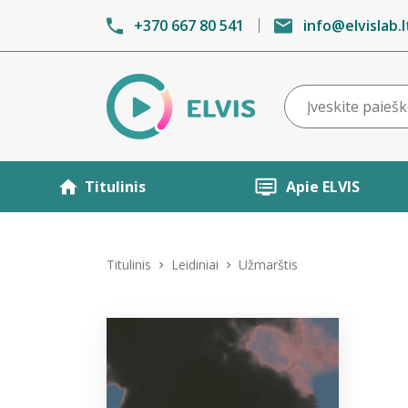
+370 667 80 541
info@elvislab.l
Titulinis
Apie ELVIS
Titulinis
Leidiniai
Užmarštis