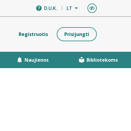
D.U.K.
LT
Registruotis
Prisijungti
Naujienos
Bibliotekoms