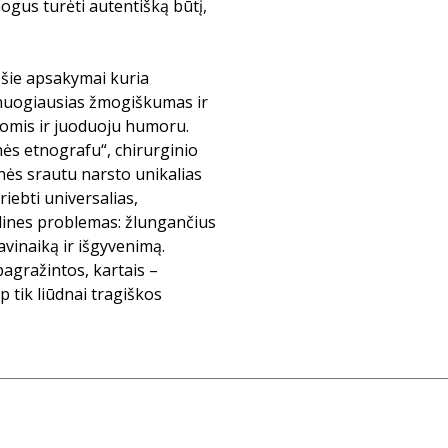
žmogus turėti autentišką būtį,
, šie apsakymai kuria
, nuogiausias žmogiškumas ir
jomis ir juoduoju humoru.
nės etnografu“, chirurginio
onės srautu narsto unikalias
iebti universalias,
alines problemas: žlungančius
inaiką ir išgyvenimą.
agražintos, kartais –
p tik liūdnai tragiškos