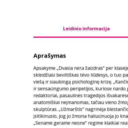
Leidinio informacija
Aprašymas
Apsakyme „Dvasia nėra žaizdras“ per klasėje
skleidžiasi beviltiškas tėvo liūdesys, o tuo 
viešą ir siaubingą psichologinę krizę. „Kan
ir sensacingumo peripetijos, kuriose nardo
redaktoriai, pasaulinės tragedijos išvakarės
anatomiškai neįmanomas, tačiau vieno žm
skulptūras. „Užmarštis“ nagrinėja blėstanči
įsitikinusio, jog jo žmona haliucinuoja jo k
„Sename gerame neone“ regime klaikiai reali