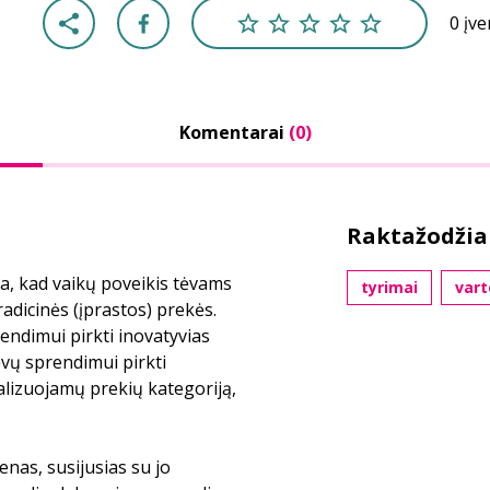
0 įv
Komentarai
(0)
Raktažodžia
nta, kad vaikų poveikis tėvams
tyrimai
vart
radicinės (įprastos) prekės.
endimui pirkti inovatyvias
ėvų sprendimui pirkti
nalizuojamų prekių kategoriją,
enas, susijusias su jo