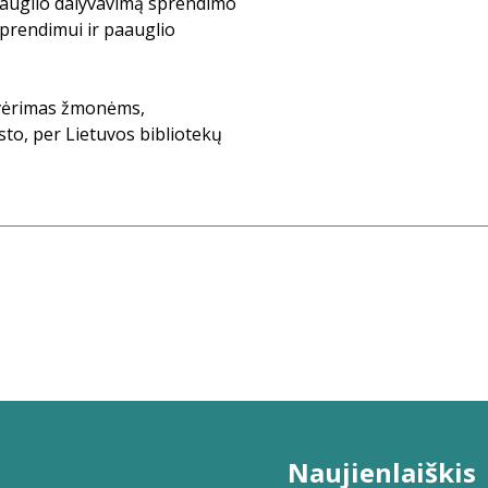
aauglio dalyvavimą sprendimo
sprendimui ir paauglio
tvėrimas žmonėms,
sto, per Lietuvos bibliotekų
Naujienlaiškis