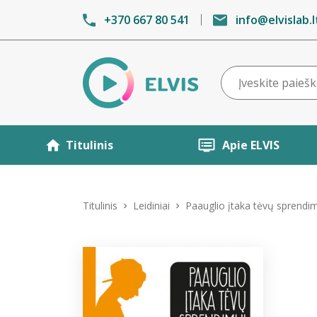
+370 667 80 541
info@elvislab.l
Titulinis
Apie ELVIS
Titulinis
Leidiniai
Paauglio įtaka tėvų sprendimu