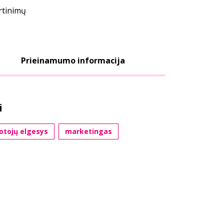
ertinimų
Prieinamumo informacija
i
otojų elgesys
marketingas