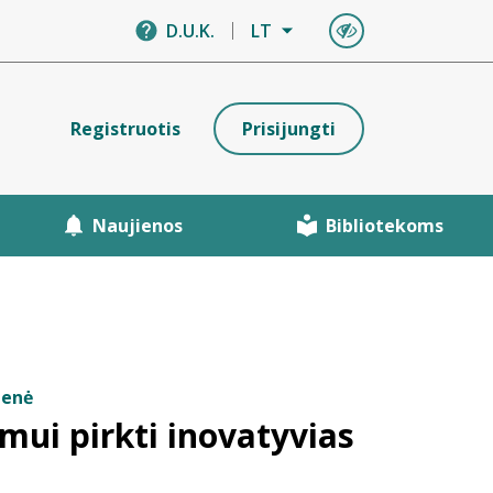
D.U.K.
LT
Registruotis
Prisijungti
Naujienos
Bibliotekoms
ienė
mui pirkti inovatyvias