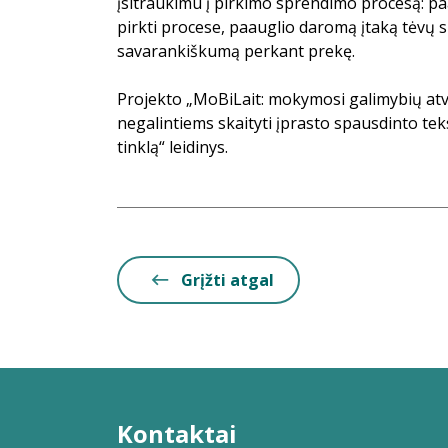
įsitraukimu į pirkimo sprendimo procesą: p
pirkti procese, paauglio daromą įtaką tėvų 
savarankiškumą perkant prekę.
Projekto „MoBiLait: mokymosi galimybių a
negalintiems skaityti įprasto spausdinto tek
tinklą“ leidinys.
Grįžti atgal
Kontaktai