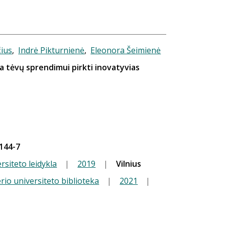
čius
,
Indrė Pikturnienė
,
Eleonora Šeimienė
a tėvų sprendimui pirkti inovatyvias
144-7
rsiteto leidykla
|
2019
|
Vilnius
io universiteto biblioteka
|
2021
|