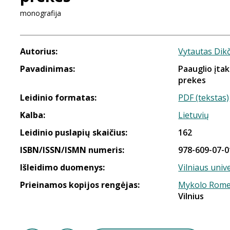
monografija
Autorius:
Vytautas Dik
Pavadinimas:
Paauglio įtak
prekes
Leidinio formatas:
PDF (tekstas)
Kalba:
Lietuvių
Leidinio puslapių skaičius:
162
ISBN/ISSN/ISMN numeris:
978-609-07-0
Išleidimo duomenys:
Vilniaus unive
Prieinamos kopijos rengėjas:
Mykolo Romer
Vilnius