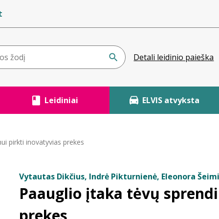
t
Detali leidinio paieška
Leidiniai
ELVIS atvyksta
i pirkti inovatyvias prekes
Vytautas Dikčius, Indrė Pikturnienė, Eleonora Šeim
Paauglio įtaka tėvų sprendi
prekes