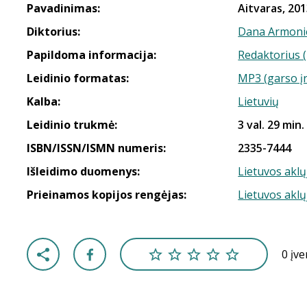
Pavadinimas:
Aitvaras, 201
Diktorius:
Dana Armoni
Papildoma informacija:
Redaktorius 
Leidinio formatas:
MP3 (garso į
Kalba:
Lietuvių
Leidinio trukmė:
3 val. 29 min.
ISBN/ISSN/ISMN numeris:
2335-7444
Išleidimo duomenys:
Lietuvos aklų
Prieinamos kopijos rengėjas:
Lietuvos aklų
0 įv