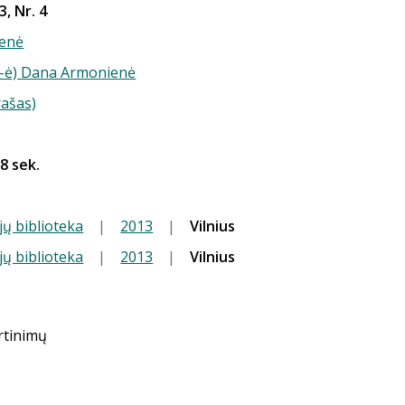
3, Nr. 4
enė
(-ė) Dana Armonienė
rašas)
 8 sek.
jų biblioteka
|
2013
|
Vilnius
jų biblioteka
|
2013
|
Vilnius
ertinimų