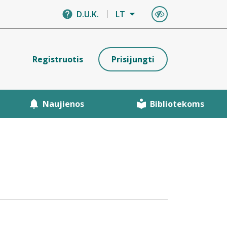
D.U.K.
LT
Registruotis
Prisijungti
Naujienos
Bibliotekoms