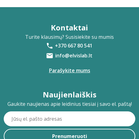
Kontaktai
Turite klausimų? Susisiekite su mumis
+370 667 80 541
info@elvislab.lt
Parašykite mums
Naujienlaiškis
Gaukite naujienas apie leidinius tiesiai į savo el. paštą!
Prenumeruoti