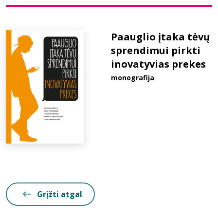
Bibliotekoms
Paauglio įtaka tėvų
sprendimui pirkti
D.U.K.
inovatyvias prekes
monografija
+370 667 80 541
info@elvislab.lt
Grįžti atgal