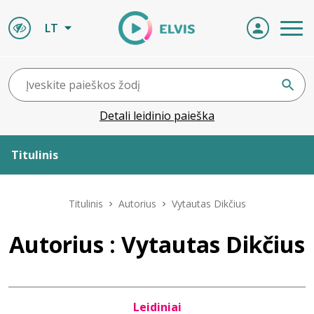
LT
Detali leidinio paieška
Titulinis
Apie ELVIS
Titulinis
Autorius
Vytautas Dikčius
Leidiniai
Autorius : Vytautas Dikčius
ELVIS atvyksta
Leidiniai
Naujienos