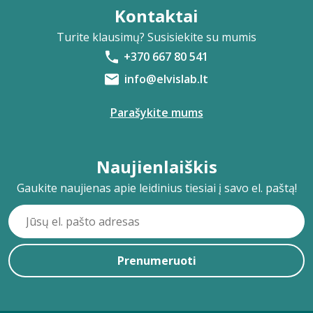
Kontaktai
Turite klausimų? Susisiekite su mumis
+370 667 80 541
info@elvislab.lt
Parašykite mums
Naujienlaiškis
Gaukite naujienas apie leidinius tiesiai į savo el. paštą!
Prenumeruoti