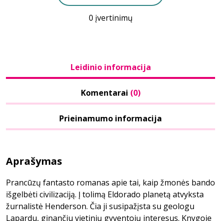
0 įvertinimų
Leidinio informacija
Komentarai
(0)
Prieinamumo informacija
Aprašymas
Prancūzų fantasto romanas apie tai, kaip žmonės bando
išgelbėti civilizaciją. Į tolimą Eldorado planetą atvyksta
žurnalistė Henderson. Čia ji susipažįsta su geologu
Lapardu, ginančiu vietinių gyventojų interesus. Knygoje