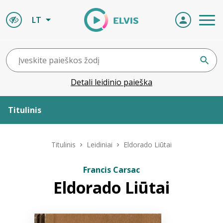
LT
Detali leidinio paieška
Titulinis
Apie ELVIS
Titulinis
Leidiniai
Eldorado Liūtai
Leidiniai
Francis Carsac
Eldorado Liūtai
ELVIS atvyksta
Naujienos