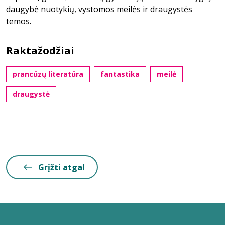
daugybė nuotykių, vystomos meilės ir draugystės
temos.
Raktažodžiai
prancūzų literatūra
fantastika
meilė
draugystė
Grįžti atgal