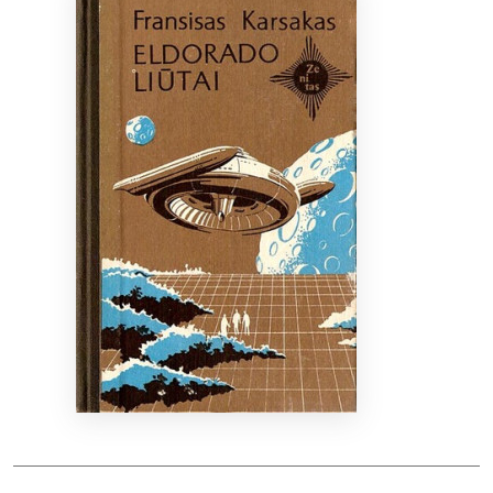
Bibliotekoms
D.U.K.
+370 667 80 541
info@elvislab.lt