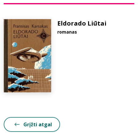
Bibliotekoms
Eldorado Liūtai
romanas
D.U.K.
+370 667 80 541
info@elvislab.lt
Grįžti atgal