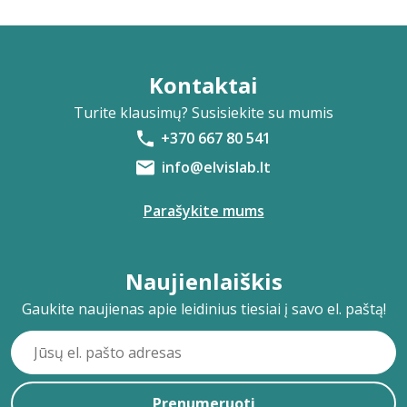
Kontaktai
Turite klausimų? Susisiekite su mumis
+370 667 80 541
info@elvislab.lt
Parašykite mums
Naujienlaiškis
Gaukite naujienas apie leidinius tiesiai į savo el. paštą!
Prenumeruoti