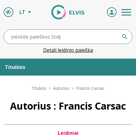
LT
Detali leidinio paieška
Titulinis
Apie ELVIS
Titulinis
Autorius
Francis Carsac
Leidiniai
Autorius : Francis Carsac
ELVIS atvyksta
Leidiniai
Naujienos