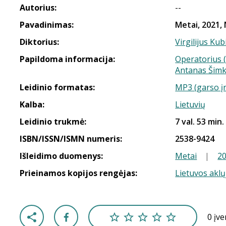
Autorius:
--
Pavadinimas:
Metai, 2021, 
Diktorius:
Virgilijus Kub
Papildoma informacija:
Operatorius (
Antanas Šim
Leidinio formatas:
MP3 (garso į
Kalba:
Lietuvių
Leidinio trukmė:
7 val. 53 min.
ISBN/ISSN/ISMN numeris:
2538-9424
Išleidimo duomenys:
Metai
|
2
Prieinamos kopijos rengėjas:
Lietuvos aklų
0 įv