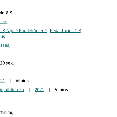
Nr. 8-9
ilius
-ė) Nijolė Raudeliūnienė
,
Redaktorius (-ė)
kus
rašas)
 20 sek.
021
|
Vilnius
jų biblioteka
|
2021
|
Vilnius
ertinimų