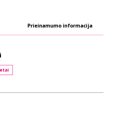
Prieinamumo informacija
i
etai