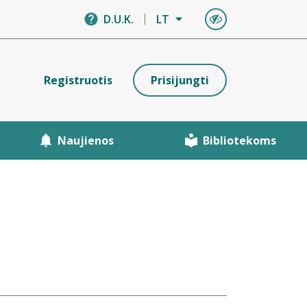
D.U.K.
LT
Registruotis
Prisijungti
Naujienos
Bibliotekoms