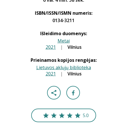
6 val. 4 min. 58 sek.
ISBN/ISSN/ISMN numeris:
0134-3211
Išleidimo duomenys:
Metai
2021
|
|
Vilnius
Prieinamos kopijos rengėjas:
Lietuvos aklųjų biblioteka
2021
|
|
Vilnius
5.0