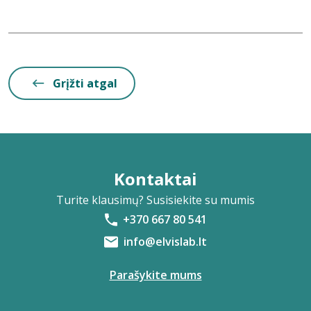
Grįžti atgal
Kontaktai
Turite klausimų? Susisiekite su mumis
+370 667 80 541
info@elvislab.lt
Parašykite mums