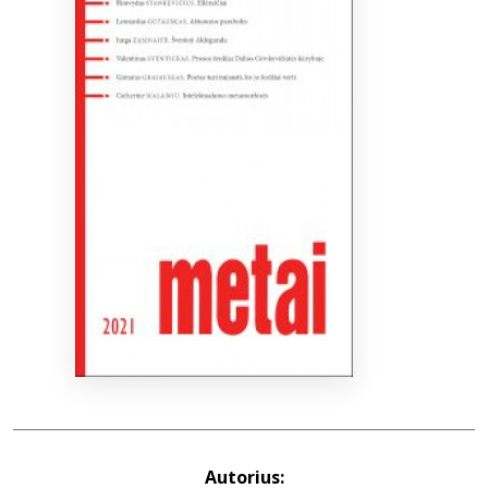
Bibliotekoms
D.U.K.
+370 667 80 541
info@elvislab.lt
Autorius: