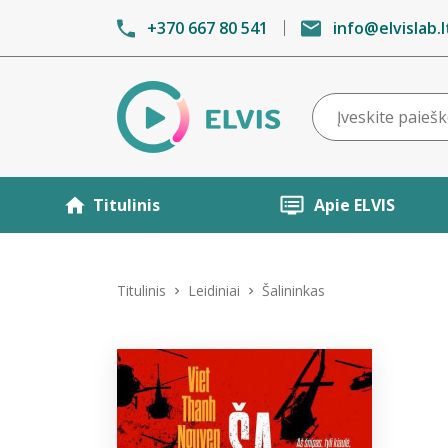
+370 667 80 541
info@elvislab.l
Titulinis
Apie ELVIS
Titulinis
Leidiniai
Šalininkas