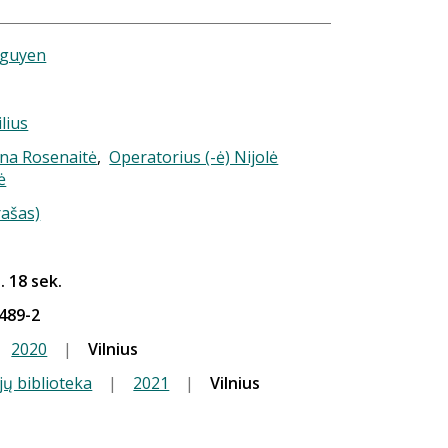
Nguyen
ilius
 Ina Rosenaitė
,
Operatorius (-ė) Nijolė
ė
rašas)
. 18 sek.
489-2
2020
|
Vilnius
jų biblioteka
|
2021
|
Vilnius