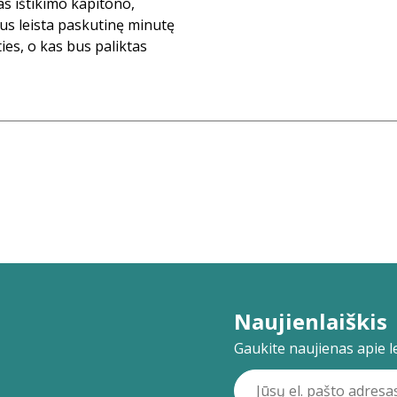
s ištikimo kapitono,
s leista paskutinę minutę
ties, o kas bus paliktas
Naujienlaiškis
Gaukite naujienas apie lei