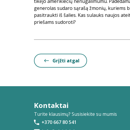
tikėjo amerikiečių nenugalimumu. Padedama
generolas sudaro sąrašą žmonių, kuriems bu
pasitraukti iš šalies. Kas sulauks naujos atei
priešams sudoroti?
Grįžti atgal
Kontaktai
Turite klausimų? Susisiekite su mumis
+370 667 80 541