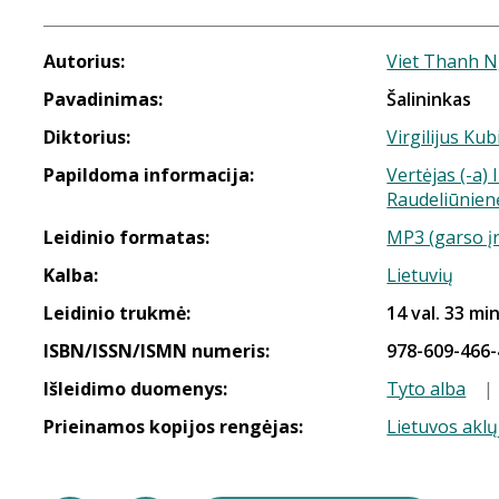
Autorius:
Viet Thanh 
Pavadinimas:
Šalininkas
Diktorius:
Virgilijus Kub
Papildoma informacija:
Vertėjas (-a)
Raudeliūnien
Leidinio formatas:
MP3 (garso į
Kalba:
Lietuvių
Leidinio trukmė:
14 val. 33 min
ISBN/ISSN/ISMN numeris:
978-609-466-
Išleidimo duomenys:
Tyto alba
|
Prieinamos kopijos rengėjas:
Lietuvos aklų