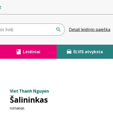
t
Detali leidinio paieška
Leidiniai
ELVIS atvyksta
Viet Thanh Nguyen
Šalininkas
romanas