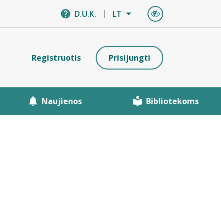
D.U.K.
LT
Registruotis
Prisijungti
Naujienos
Bibliotekoms