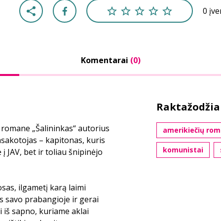
0 įv
Komentarai
(0)
Raktažodžia
 romane „Šalininkas“ autorius
amerikiečių rom
sakotojas – kapitonas, kuris
komunistai
 JAV, bet ir toliau šnipinėjo
sas, ilgametį karą laimi
 savo prabangioje ir gerai
i iš sapno, kuriame aklai