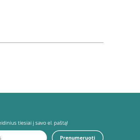
dinius tiesiai į savo el. paštą!
Prenumeruoti