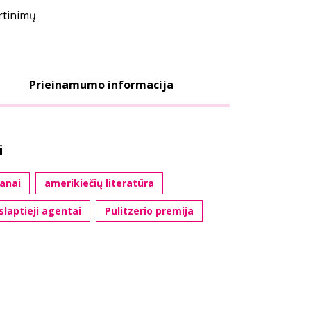
ertinimų
Prieinamumo informacija
i
anai
amerikiečių literatūra
slaptieji agentai
Pulitzerio premija