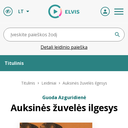
LT
Detali leidinio paieška
Titulinis
Apie ELVIS
Titulinis
Leidiniai
Auksinės žuvelės ilgesys
Leidiniai
Guoda Azguridienė
Auksinės žuvelės ilgesys
ELVIS atvyksta
Naujienos