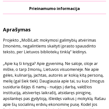
Prieinamumo informacija
Aprašymas
Projekto „MoBiLait: mokymosi galimybių atvėrimas
žmonėms, negalintiems skaityti įprasto spausdinto
teksto, per Lietuvos bibliotekų tinklą“ leidinys.
„Apie ką ši knyga? Apie gyvenimą. Ne saloje, oloje ar
miške, o tarp žmonių, Lietuvos visuomenėje. Ne apie
gėles, kulinariją, jachtas, autorės ar kokią kitą personą,
meilę (gal šiek tiek). Daugiausia apie tai, su kuo žmogus
susiduria išėjęs iš namų - nuėjęs į darbą, valdžios
instituciją, atsivertęs laikraštį, atsidaręs piniginę,
apsilankęs pas gydytoją, išleidęs vaikus į mokyklą. Rašau
apie šių socialinių erdvių ekonominę pusę. Kodėl jos