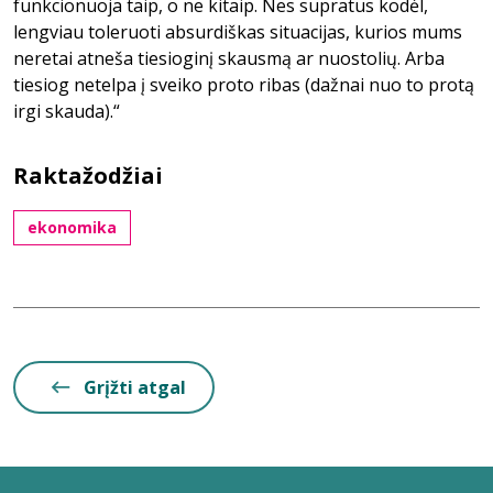
funkcionuoja taip, o ne kitaip. Nes supratus kodėl,
lengviau toleruoti absurdiškas situacijas, kurios mums
neretai atneša tiesioginį skausmą ar nuostolių. Arba
tiesiog netelpa į sveiko proto ribas (dažnai nuo to protą
irgi skauda).“
Raktažodžiai
ekonomika
Grįžti atgal