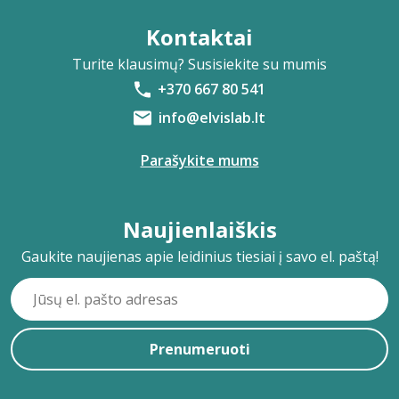
Kontaktai
Turite klausimų? Susisiekite su mumis
+370 667 80 541
info@elvislab.lt
Parašykite mums
Naujienlaiškis
Gaukite naujienas apie leidinius tiesiai į savo el. paštą!
Prenumeruoti