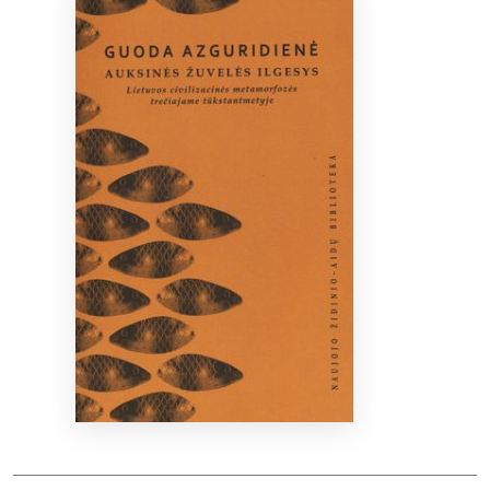
Bibliotekoms
D.U.K.
+370 667 80 541
info@elvislab.lt