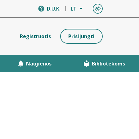
D.U.K.
LT
Registruotis
Prisijungti
Naujienos
Bibliotekoms