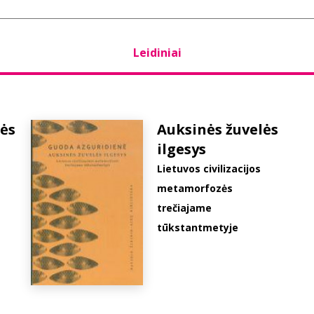
Leidiniai
lės
Auksinės žuvelės
ilgesys
s
Lietuvos civilizacijos
metamorfozės
trečiajame
tūkstantmetyje