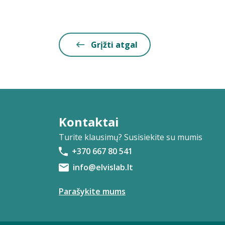
Grįžti atgal
Kontaktai
Turite klausimų? Susisiekite su mumis
+370 667 80 541
info@elvislab.lt
Parašykite mums