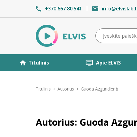
+370 667 80 541
info@elvislab.l
Titulinis
Apie ELVIS
Titulinis
Autorius
Guoda Azguridienė
Autorius: Guoda Azgur