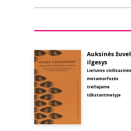
Auksinės žuve
ilgesys
Lietuvos civilizacinė
metamorfozės
trečiajame
tūkstantmetyje