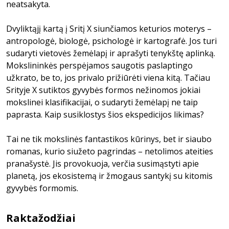
neatsakyta.
Dvyliktąjį kartą į Sritį X siunčiamos keturios moterys –
antropologė, biologė, psichologė ir kartografė. Jos turi
sudaryti vietovės žemėlapį ir aprašyti tenykštę aplinką.
Mokslininkės perspėjamos saugotis paslaptingo
užkrato, be to, jos privalo prižiūrėti viena kitą. Tačiau
Srityje X sutiktos gyvybės formos nežinomos jokiai
mokslinei klasifikacijai, o sudaryti žemėlapį ne taip
paprasta. Kaip susiklostys šios ekspedicijos likimas?
Tai ne tik mokslinės fantastikos kūrinys, bet ir siaubo
romanas, kurio siužeto pagrindas – netolimos ateities
pranašystė. Jis provokuoja, verčia susimąstyti apie
planetą, jos ekosistemą ir žmogaus santykį su kitomis
gyvybės formomis.
Raktažodžiai