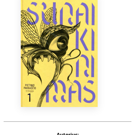
Bibliotekoms
D.U.K.
+370 667 80 541
info@elvislab.lt
Autorius: