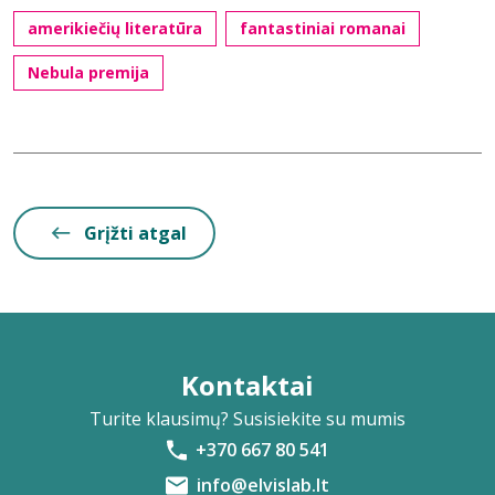
amerikiečių literatūra
fantastiniai romanai
Nebula premija
Grįžti atgal
Kontaktai
Turite klausimų? Susisiekite su mumis
+370 667 80 541
info@elvislab.lt