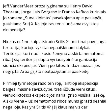
Jeff VanderMeer proza lyginama su Henry David
Thoreau, Jorge Luis Borgeso ir Franzo Kafkos kūriniais.
Jo romane „Sunaikinimas“ pasakojama apie paslapčių
gaubiamą Sritį X. Ką joje ras ten siunčiama dvyliktoji
ekspedicija?
Niekas nežino kaip atsirado Sritis X - mirtinai pavojinga
teritorija, kurioje vyksta nepaaiškinami dalykai.
Teritorija, kuri nuo likusio žemyno atskirta nematoma
riba. Į šią teritoriją slapta vyriausybinė organizacija
siunčia ekspedijas. Vieną po kitos. Ir, dažniausiai, jos
negrįžta. Arba grįžta neatpažįstamai pasikeitę.
Pirmieji tyrinėtojai rado ten rojų, antroji ekspedicija
baigėsi masine savižudybe, treti išžudė vieni kitus...
vienuoliktosios ekspedicijos nariai grįžo visiškai išsekę.
Aišku viena – už nematomos ribos mums įprasti dėsniai
negalioja. Kas yra Sritis X? Į šį klausimą vis dar