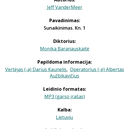
Jeff VanderMeer
Pavadinimas:
Sunaikinimas. Kn. 1
Diktorius:
Monika Baranauskaitė
Papildoma informacija:
Vertėjas (-a) Darius Kaunelis
,
Operatorius (-ė) Albertas
Aužbikavičius
Leidinio formatas:
MP3 (garso įrašas)
Kalba:
Lietuvių