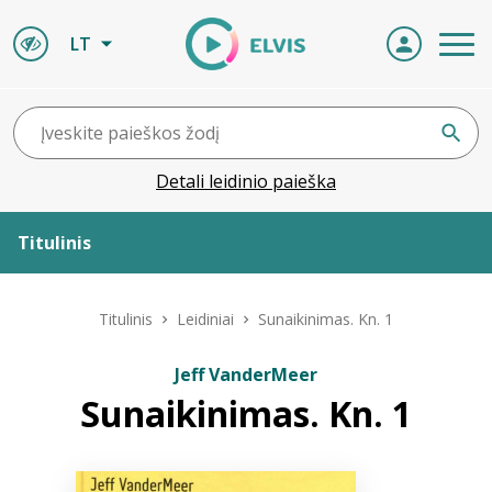
LT
Detali leidinio paieška
Titulinis
Apie ELVIS
Titulinis
Leidiniai
Sunaikinimas. Kn. 1
Leidiniai
Jeff VanderMeer
Sunaikinimas. Kn. 1
ELVIS atvyksta
Naujienos