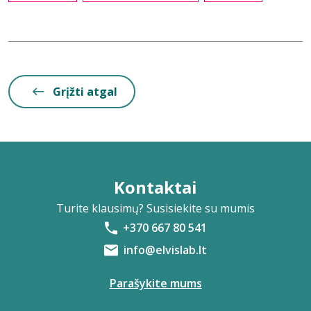
Grįžti atgal
Kontaktai
Turite klausimų? Susisiekite su mumis
+370 667 80 541
info@elvislab.lt
Parašykite mums