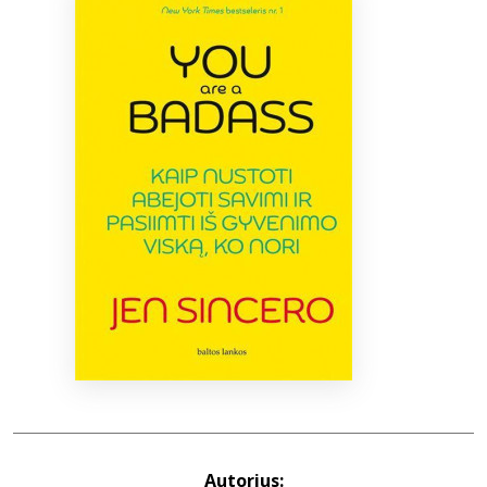
Bibliotekoms
D.U.K.
+370 667 80 541
info@elvislab.lt
Autorius: