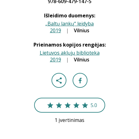
978-609-479-147-5
Išleidimo duomenys:
„Baltų lankų“ leidyba
2019
|
|
Vilnius
Prieinamos kopijos rengėjas:
Lietuvos aklųjų biblioteka
2019
|
|
Vilnius
5.0
1 įvertinimas