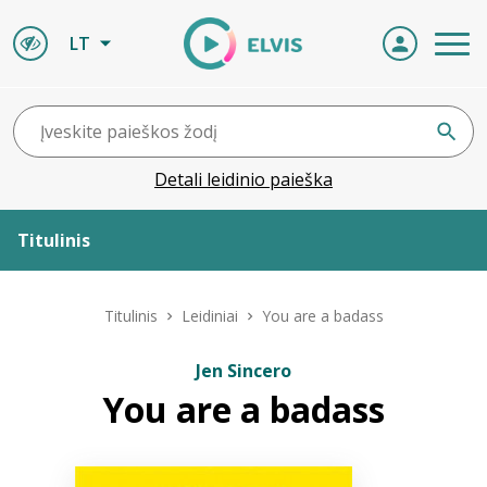
LT
Detali leidinio paieška
Titulinis
Apie ELVIS
Titulinis
Leidiniai
You are a badass
Leidiniai
Jen Sincero
You are a badass
ELVIS atvyksta
Naujienos