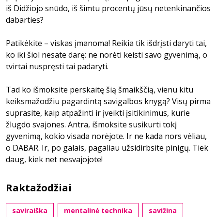
iš Didžiojo snūdo, iš šimtu procentų jūsų netenkinančios
dabarties?
Patikėkite – viskas įmanoma! Reikia tik išdrįsti daryti tai,
ko iki šiol nesate darę: ne norėti keisti savo gyvenimą, o
tvirtai nuspręsti tai padaryti.
Tad ko išmoksite perskaitę šią šmaikščią, vienu kitu
keiksmažodžiu pagardintą savigalbos knygą? Visų pirma
suprasite, kaip atpažinti ir įveikti įsitikinimus, kurie
žlugdo svajones. Antra, išmoksite susikurti tokį
gyvenimą, kokio visada norėjote. Ir ne kada nors vėliau,
o DABAR. Ir, po galais, pagaliau užsidirbsite pinigų. Tiek
daug, kiek net nesvajojote!
Raktažodžiai
saviraiška
mentalinė technika
savižina