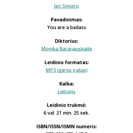
Jen Sincero
Pavadinimas:
You are a badass
Diktorius:
Monika Baranauskaitė
Leidinio formatas:
MP3 (garso įrašas)
Kalba:
Lietuvių
Leidinio trukmė:
6 val. 21 min. 25 sek.
ISBN/ISSN/ISMN numeris: